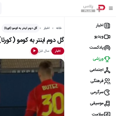
اخبار
خانه
اخبار
گل دوم اینتر به کومو (کورئا)
ویدیو
گل دوم اینتر به کومو (کورئا)
پادکست
۱ سال قبل
اخبار
▶
ورزشی
اجتماعی
فرهنگی
سرگرمی
موسیقی
سلامت