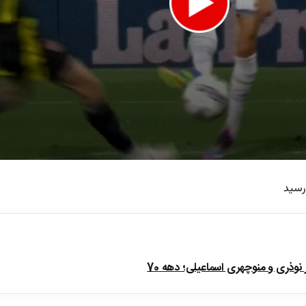
 رسید
e
ذری و منوچهری اسماعیلی؛ دهه 70