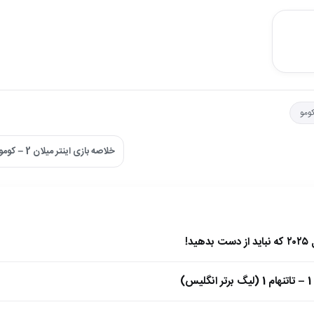
ومو
خلاصه بازی اینتر میلان 2 – کومو 0 | سری آ ایتالیا ←
)