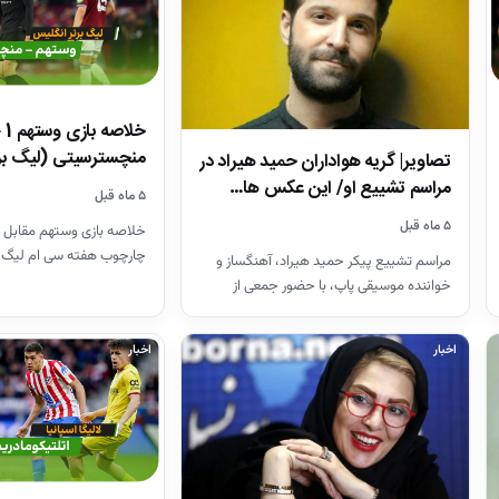
منچسترسیتی (لیگ بر
تصاویر| گریه هواداران حمید هیراد در
مراسم تشییع او/ این عکس ها…
۵ ماه قبل
۵ ماه قبل
خلاصه بازی وستهم مقابل 
چارچوب هفته سی ام لیگ 
مراسم تشییع پیکر حمید هیراد، آهنگساز و
26-2025
خواننده موسیقی پاپ، با حضور جمعی از
هنرمندان در قطعه هنرمندان…
اخبار
اخبار