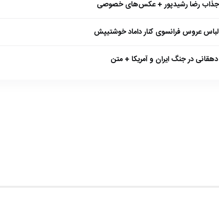
 جذاب رضا رشیدپور + عکس‌های خصوصی
 لباس عروس فرانسوی کنار داماد خوشتیپش
هقانی در جنگ ایران و آمریکا + متن