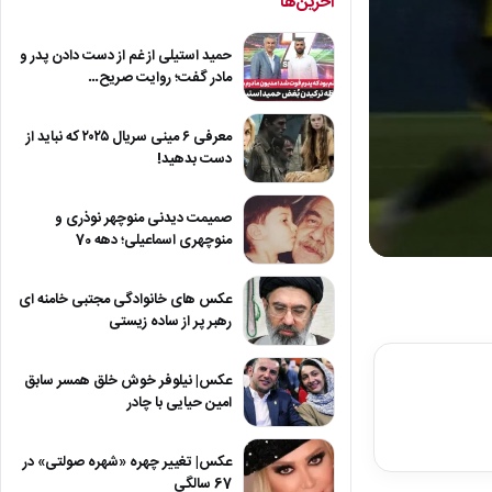
آخرین‌ها
حمید استیلی از غم از دست دادن پدر و
مادر گفت؛ روایت صریح…
معرفی ۶ مینی سریال ۲۰۲۵ که نباید از
دست بدهید!
صمیمت دیدنی منوچهر نوذری و
منوچهری اسماعیلی؛ دهه 70
0
seconds
of
عکس های خانوادگی مجتبی خامنه ای
33
رهبر پر از ساده زیستی
seconds
Volum
90%
عکس| نیلوفر خوش خلق همسر سابق
امین حیایی با چادر
عکس| تغییر چهره «شهره صولتی» در
67 سالگی