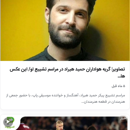
تصاویر| گریه هواداران حمید هیراد در مراسم تشییع او/ این عکس
ها…
۵ ماه قبل
مراسم تشییع پیکر حمید هیراد، آهنگساز و خواننده موسیقی پاپ، با حضور جمعی از
هنرمندان در قطعه هنرمندان…
اخبار
▶