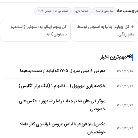
برچسب‌ها:
تیم ملی فرانسه
خلاصه بازی
مقدماتی جام جهانی 2026
→ گل چهارم ایتالیا به استونی توسط
گل پنجم ایتالیا به استونی (الساندرو
متئو رتگی
باستونی) ←
📢
مهم‌ترین اخبار
معرفی ۶ مینی سریال ۲۰۲۵ که نباید از دست بدهید!
۱۴۰۴/۱۲/۲۵
خلاصه بازی لیورپول 1 – تاتنهام 1 (لیگ برتر انگلیس)
۱۴۰۴/۱۲/۲۴
بیوگرافی هلن دختر جذاب رضا رشیدپور + عکس‌های
۱۴۰۴/۱۲/۲۴
خصوصی
عکس| لیلا فروهر با لباس عروس فرانسوی کنار داماد
۱۴۰۴/۱۲/۲۴
خوشتیپش