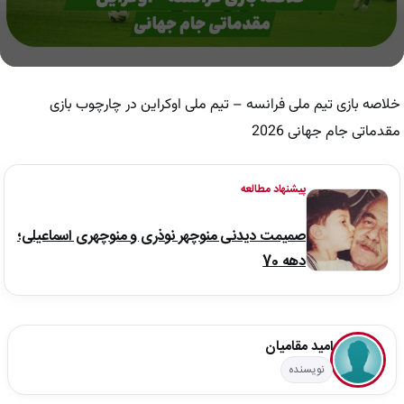
0
seconds
of
خلاصه بازی تیم ملی فرانسه – تیم ملی اوکراین در چارچوب بازی
4
minutes,
مقدماتی جام جهانی 2026
49
seconds
پیشنهاد مطالعه
صمیمت دیدنی منوچهر نوذری و منوچهری اسماعیلی؛
دهه 70
امید مقامیان
نویسنده