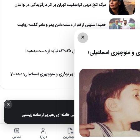
مرگ تلخ مربی کراسفیت تهران بر اثر مارگزیدگی در لواسان
حمید استیلی از غم از دست دادن پدر و مادر گفت؛ روایت
صریح…
×
معرفی ۶ مینی سریال ۲۰۲۵ که نباید از دست بدهید!
 و منوچهری اسماعیلی؛
صمیمت دیدنی منوچهر نوذری و منوچهری اسماعیلی؛ دهه 70
×
خبر مهم
عکس های خانوادگی مجتبی خامنه ای رهبر پر از ساده زیستی
خانه
اخبار
جدیدترین
درباره
تماس