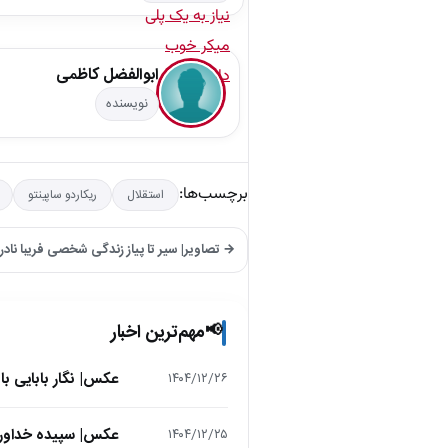
ابوالفضل کاظمی
نویسنده
برچسب‌ها:
استقلال
ریکاردو ساپینتو
→ تصاویر| سیر تا پیاز زندگی شخصی فریبا ن
مهم‌ترین اخبار
📢
عکس| نگار بابایی ب
۱۴۰۴/۱۲/۲۶
عکس| سپیده خداوردی در 25 سالگی در اولین فیلمش در
۱۴۰۴/۱۲/۲۵