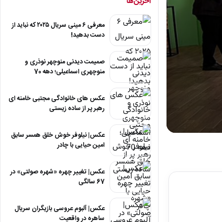
آخرین‌ها
معرفی ۶ مینی سریال ۲۰۲۵ که نباید از
دست بدهید!
صمیمت دیدنی منوچهر نوذری و
منوچهری اسماعیلی؛ دهه 70
عکس های خانوادگی مجتبی خامنه ای
رهبر پر از ساده زیستی
عکس| نیلوفر خوش خلق همسر سابق
0
seconds
امین حیایی با چادر
of
2
minutes,
عکس| تغییر چهره «شهره صولتی» در
12
67 سالگی
seconds
Volum
90%
عکس| آلبوم عروسی بازیگران سریال
ساهره در واقعیت