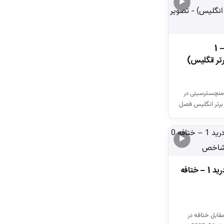
▶
خلاصه بازی وستهم 1 – 1
تر انگلیس)
منچسترسیتی در
برتر انگلیس فصل
▶
خلاصه بازی اتلتیکومادرید 1 – ختافه
قابل ختافه در