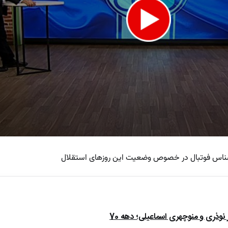
س فوتبال در خصوص وضعیت این روزهای استقلال
e
ذری و منوچهری اسماعیلی؛ دهه 70