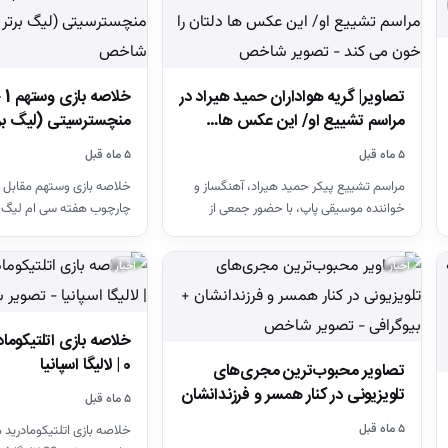
تصاویر| گریه هواداران حمید هیراد در
مراسم تشییع او/ این عکس ها…
منچسترسیتی (لیگ بر
۵ ماه قبل
۵ ماه قبل
مراسم تشییع پیکر حمید هیراد، آهنگساز و
خلاصه بازی وستهم مقابل 
خواننده موسیقی پاپ، با حضور جمعی از
چارچوب هفته سی ام لیگ 
هنرمندان در قطعه هنرمندان…
26-2025
اخبار
اخبار
0 | لالیگا اسپانیا
تصاویر محبوب‌ترین مجری‌های
تلویزیونی در کنار همسر و فرزندانشان
۵ ماه قبل
+ بیوگرافی
۵ ماه قبل
خلاصه بازی اتلتیکومادرید م