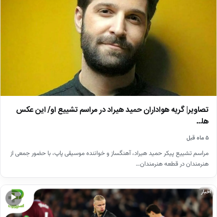
تصاویر| گریه هواداران حمید هیراد در مراسم تشییع او/ این عکس
ها…
۵ ماه قبل
مراسم تشییع پیکر حمید هیراد، آهنگساز و خواننده موسیقی پاپ، با حضور جمعی از
هنرمندان در قطعه هنرمندان…
اخبار
▶