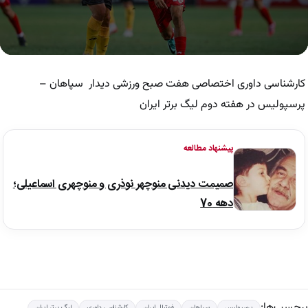
0
seconds
of
کارشناسی داوری اختصاصی هفت صبح ورزشی دیدار سپاهان –
2
minutes,
پرسپولیس در هفته دوم لیگ برتر ایران
19
seconds
پیشنهاد مطالعه
صمیمت دیدنی منوچهر نوذری و منوچهری اسماعیلی؛
دهه 70
برچسب‌ها:
پرسپولیس
سپاهان
فوتبال ایران
کارشناسی داوری
لیگ برتر ایران