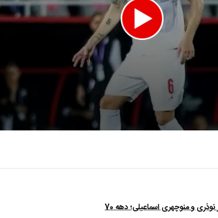
e
ذری و منوچهری اسماعیلی؛ دهه 70