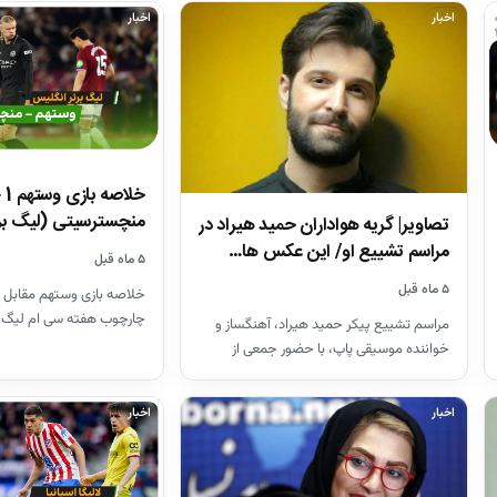
اخبار
اخبار
منچسترسیتی (لیگ بر
تصاویر| گریه هواداران حمید هیراد در
مراسم تشییع او/ این عکس ها…
۵ ماه قبل
۵ ماه قبل
خلاصه بازی وستهم مقابل 
چارچوب هفته سی ام لیگ 
مراسم تشییع پیکر حمید هیراد، آهنگساز و
26-2025
خواننده موسیقی پاپ، با حضور جمعی از
هنرمندان در قطعه هنرمندان…
اخبار
اخبار