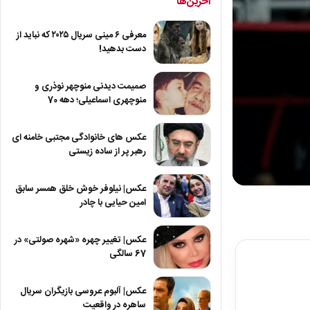
آخرین‌ها
معرفی ۶ مینی سریال ۲۰۲۵ که نباید از
دست بدهید!
صمیمت دیدنی منوچهر نوذری و
منوچهری اسماعیلی؛ دهه 70
عکس های خانوادگی مجتبی خامنه ای
رهبر پر از ساده زیستی
عکس| نیلوفر خوش خلق همسر سابق
0
seconds
امین حیایی با چادر
of
1
minute,
عکس| تغییر چهره «شهره صولتی» در
0
67 سالگی
seconds
Volum
90%
عکس| آلبوم عروسی بازیگران سریال
ساهره در واقعیت