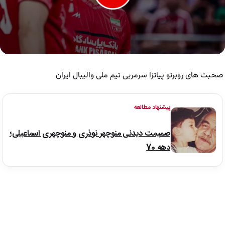
0
seconds
of
صحبت های روبرتو پیاتزا سرمربی تیم ملی والیبال ایران
4
minutes,
11
seconds
پیشنهاد مطالعه
صمیمت دیدنی منوچهر نوذری و منوچهری اسماعیلی؛
دهه 70