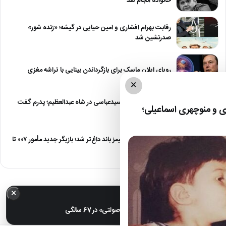
خانواده انجام شد
رقابت بهرام افشاری و امین حیایی در گیشه؛ «زنده شور»
صدرنشین شد
رویای ایلان ماسک برای بازگرداندن بینایی با تراشه مغزی
×
درگیری شدید داود سیدعباسی در شاه عبدالعظیم؛ پدرم گفت
 و منوچهری اسماعیلی؛
طرف مُرد!
رقابت برای نقش جیمز باند داغ‌تر شد؛ بازیگر جدید مأمور ۰۰۷ تا
پایان…
×
خبر مهم
عکس| تغییر چهره «شهره صولتی» در 67 سالگی