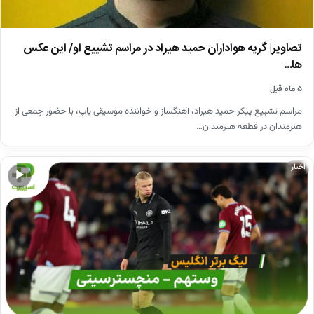
تصاویر| گریه هواداران حمید هیراد در مراسم تشییع او/ این عکس
ها…
۵ ماه قبل
مراسم تشییع پیکر حمید هیراد، آهنگساز و خواننده موسیقی پاپ، با حضور جمعی از
هنرمندان در قطعه هنرمندان…
اخبار
▶