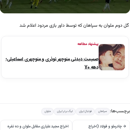
0
seconds
of
گل دوم ملوان به سپاهان که توسط داور بازی مردود اعلام شد
23
seconds
پیشنهاد مطالعه
صمیمت دیدنی منوچهر نوذری و منوچهری اسماعیلی؛
دهه 70
برچسب‌ها:
سپاهان
فوتبال ایران
لیگ برتر ایران
ملوان
→ چادرملو و فولاد (اخراج
اخراج مجید علیاری مقابل ملوان و ده نفره