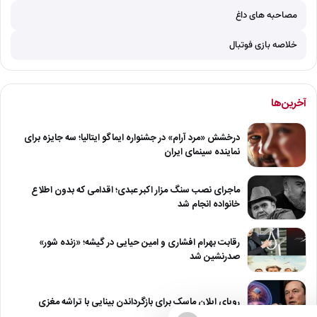
مصاحبه های داغ
خلاصه بازی فوتبال
آخرین‌ها
درخشش «مرد آرام» در جشنواره ایماگو ایتالیا؛ سه جایزه برای
نماینده سینمای ایران
ماجرای نصب سنگ مزار اکبر عبدی؛ اقدامی که بدون اطلاع
خانواده انجام شد
رقابت بهرام افشاری و امین حیایی در گیشه؛ «زنده شور»
صدرنشین شد
رویای ایلان ماسک برای بازگرداندن بینایی با تراشه مغزی