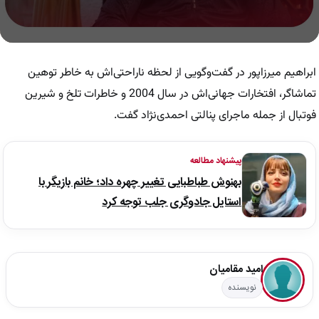
0
seconds
of
ابراهیم میرزاپور در گفت‌وگویی از لحظه ناراحتی‌اش به خاطر توهین
10
minutes,
تماشاگر، افتخارات جهانی‌اش در سال 2004 و خاطرات تلخ و شیرین
20
فوتبال از جمله ماجرای پنالتی احمدی‌نژاد گفت.
seconds
پیشنهاد مطالعه
بهنوش طباطبایی تغییر چهره داد؛ خانم بازیگر با
استایل جادوگری جلب توجه کرد
امید مقامیان
نویسنده