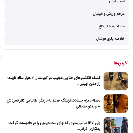
اخبار ایران
مرجع ورزش و فوتبال
مصاحبه های داغ
خلاصه بازی فوتبال
آخرین‌ها
کشف انگشترهای طلایی عجیب در گورستان ۲ هزار ساله تایلند؛
راز دفن آیینی…
لحظه بامزه حسادت ارلینگ هالند به بازیگر ایتالیایی کنار نامزدش
+ ویدئو جنجالی
زنی ۱۳۷ سانتی‌متری که جای مت دیمون را در «ادیسه» گرفت؛
بدلکاری فراتر…