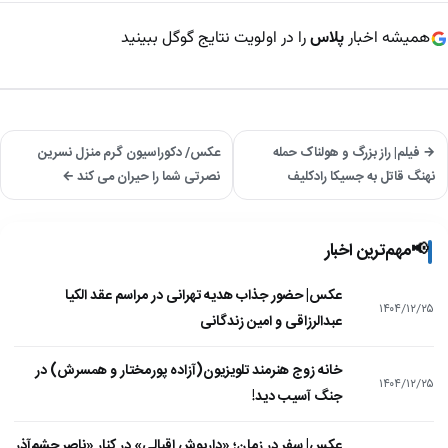
همیشه اخبار
پلاس
را در اولویت نتایج گوگل ببینید
→ فیلم| راز بزرگ و هولناک حمله
عکس/ دکوراسیون گرم منزل نسرین
نهنگ قاتل به جسیکا رادکلیف
نصرتی شما را حیران می کند ←
📢
مهم‌ترین اخبار
عکس| حضور جذاب هدیه تهرانی در مراسم عقد الکیا
۱۴۰۴/۱۲/۲۵
عبدالرزاقی و امین زندگانی
خانه زوج هنرمند تلویزیون(آزاده پورمختار و همسرش) در
۱۴۰۴/۱۲/۲۵
جنگ آسیب دید!
عکس| سفر در زمان؛ «داریوش اقبالی» در کنار «ناصر چشم‌آذر