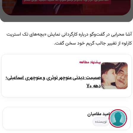
0
seconds
of
آشا محرابی در گفت‌وگو درباره کارگردانی نمایش «بچه‌های تک استریت
9
minutes,
کارلو» از تغییر جالب گریم خود سخن گفت.
41
seconds
پیشنهاد مطالعه
صمیمت دیدنی منوچهر نوذری و منوچهری اسماعیلی؛
دهه 70
امید مقامیان
نویسنده