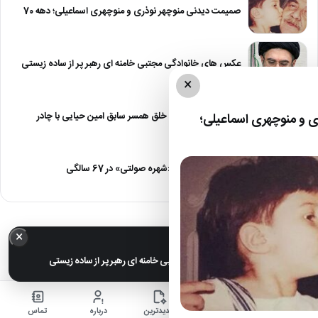
صمیمت دیدنی منوچهر نوذری و منوچهری اسماعیلی؛ دهه 70
عکس های خانوادگی مجتبی خامنه ای رهبر پر از ساده زیستی
×
عکس| نیلوفر خوش خلق همسر سابق امین حیایی با چادر
 و منوچهری اسماعیلی؛
عکس| تغییر چهره «شهره صولتی» در 67 سالگی
×
خبر مهم
عکس های خانوادگی مجتبی خامنه ای رهبر پر از ساده زیستی
خانه
اخبار
جدیدترین
درباره
تماس