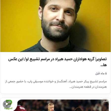
تصاویر| گریه هواداران حمید هیراد در مراسم تشییع او/ این عکس
ها…
۵ ماه قبل
مراسم تشییع پیکر حمید هیراد، آهنگساز و خواننده موسیقی پاپ، با حضور جمعی از
هنرمندان در قطعه هنرمندان…
اخبار
▶