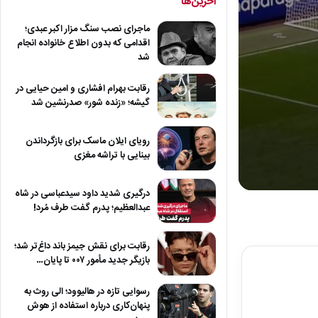
آخرین‌ها
ماجرای نصب سنگ مزار اکبر عبدی؛
اقدامی که بدون اطلاع خانواده انجام
شد
رقابت بهرام افشاری و امین حیایی در
گیشه؛ «زنده شور» صدرنشین شد
رویای ایلان ماسک برای بازگرداندن
بینایی با تراشه مغزی
درگیری شدید داود سیدعباسی در شاه
0
seconds
عبدالعظیم؛ پدرم گفت طرف مُرد!
of
1
minute,
رقابت برای نقش جیمز باند داغ‌تر شد؛
10
بازیگر جدید مأمور ۰۰۷ تا پایان…
seconds
Volum
90%
رسوایی تازه در هالیوود؛ الی روث به
پنهان‌کاری درباره استفاده از هوش