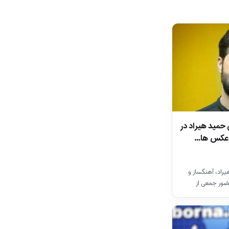
 حمید هیراد در
ن عکس ها…
راد، آهنگساز و
ضور جمعی از
ان…