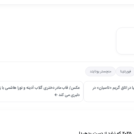
فیورنتینا
منچستر یونایتد
ر اتاق گریم «تاسیان» در
عکس/ قاب مادر دختری گلاب آدینه و نورا هاشمی با زی
دلبری می کند ←