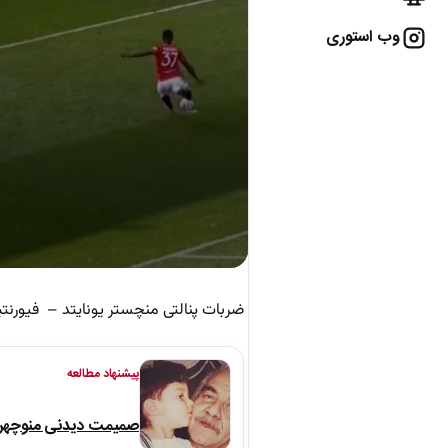
وب استوری
ضربات پنالتی منچستر یونایتد – فیورنتینا
پیشنهاد مطالعه
صمیمت دیدنی منوچهر نو