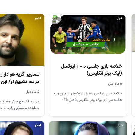
اخبار
اخبار
▶
خلاصه بازی چلسی 0 – 1 نیوکسل
(لیگ برتر انگلیس)
تصاویر| گریه هواداران
مراسم تشییع او/ ای
۵ ماه قبل
۵ ماه قبل
خلاصه بازی چلسی مقابل نیوکسل در چارچوب
هفته سی ام لیگ برتر انگلیس فصل 26-
مراسم تشییع پیکر حمید هی
2025
خواننده موسیقی پاپ، با ح
هنرمندان در قطعه هنرمند
اخبار
اخبار