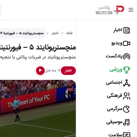
اخبار
خانه
اخبار
منچستریونایتد ۵ – فیورنتینا ۴ (ضربات پنالتی)
ویدیو
منچستریونایتد ۵ – فیورنتینا ۴ (ضربات پنالتی)
پادکست
منچستریونایتد در ضربات پنالتی با نتجیه 5 بر 4 برابر فیورنتینا به پیروزی رسید
ورزشی
۱۲ ماه قبل
اخبار
▶
اجتماعی
فرهنگی
سرگرمی
موسیقی
سلامت