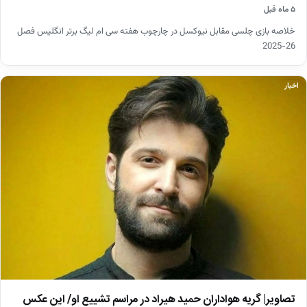
۵ ماه قبل
خلاصه بازی چلسی مقابل نیوکسل در چارچوب هفته سی ام لیگ برتر انگلیس فصل
26-2025
اخبار
تصاویر| گریه هواداران حمید هیراد در مراسم تشییع او/ این عکس