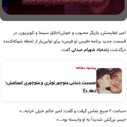
0
seconds
of
امیر غفارمنش، بازیگر محبوب و خوش‌اخلاق سینما و تلویزیون، در
7
minutes,
قسمت جدید برنامه «فیس تو فیس» برای اولین‌بار از لحظه شوکه‌کننده
36
درگذشت
زنده‌یاد شهرام عبدلی
گفت.
seconds
پیشنهاد مطالعه
صمیمت دیدنی منوچهر نوذری و منوچهری اسماعیلی؛
دهه 70
«ساعت ۲ صبح تماس گرفت و گفت: امیر حالم خیلی خرابه…»
«پسر بزرگش شدیداً به او وابسته بود…»