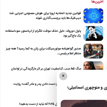
آخرین‌ها
قوانین جدید اتحادیه اروپا برای هوش مصنوعی اجرایی شد؛
دیپ‌فیک‌ها باید برچسب‌گذاری شوند
پاول دوروف: دلیل حذف موقت تلگرام از اپ‌استور، سوءاستفاده
یک باج‌گیر بود
صدور گواهینامه موتورسیکلت برای زنان به کجا رسید؟ همه چیز
منتظر اعلام پلیس…
مرگ تلخ مربی کراسفیت تهران بر اثر مارگزیدگی در لواسان
×
حمید استیلی از غم از دست دادن پدر و مادر گفت؛ روایت
 و منوچهری اسماعیلی؛
صریح…
معرفی ۶ مینی سریال ۲۰۲۵ که نباید از دست بدهید!