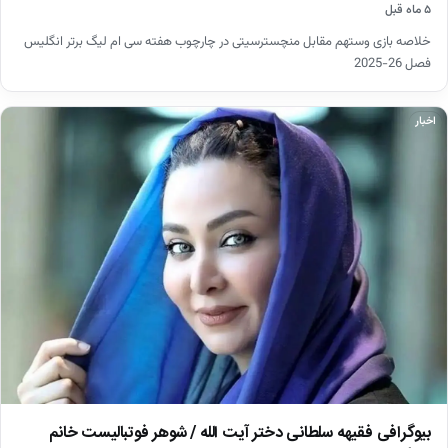
۵ ماه قبل
خلاصه بازی وستهم مقابل منچسترسیتی در چارچوب هفته سی ام لیگ برتر انگلیس
فصل 26-2025
اخبار
بیوگرافی فقیهه سلطانی دختر آیت الله / شوهر فوتبالیست خانم