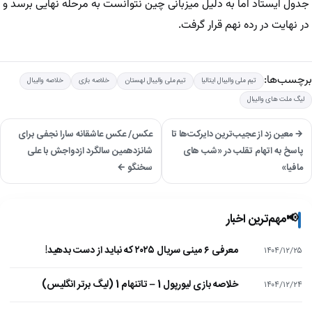
جدول ایستاد اما به دلیل میزبانی چین نتوانست به مرحله نهایی برسد و
در نهایت در رده نهم قرار گرفت.
برچسب‌ها:
تیم ملی والیبال ایتالیا
تیم ملی والیبال لهستان
خلاصه بازی
خلاصه والیبال
لیگ ملت های والیبال
→ معین زد از عجیب‌ترین دایرکت‌ها تا
عکس/ عکس عاشقانه سارا نجفی برای
پاسخ به اتهام تقلب در «شب‌ های
شانزدهمین سالگرد ازدواجش با علی
مافیا»
سخنگو ←
📢
مهم‌ترین اخبار
معرفی ۶ مینی سریال ۲۰۲۵ که نباید از دست بدهید!
۱۴۰۴/۱۲/۲۵
خلاصه بازی لیورپول 1 – تاتنهام 1 (لیگ برتر انگلیس)
۱۴۰۴/۱۲/۲۴