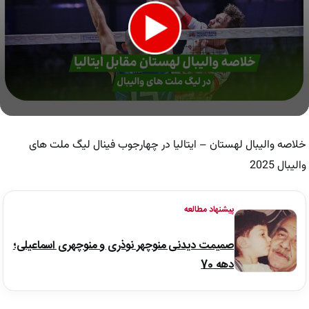
0
seconds
of
خلاصه والیبال لهستان – ایتالیا در چهارجوب فینال لیگ ملت های
7
minutes,
والیبال 2025
30
seconds
پیشنهاد مطالعه
صمیمت دیدنی منوچهر نوذری و منوچهری اسماعیلی؛
دهه 70