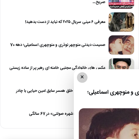
صریح…
معرفی ۶ مینی سریال ۲۰۲۵ که نباید از دست بدهید!
صمیمت دیدنی منوچهر نوذری و منوچهری اسماعیلی؛ دهه 70
عکس های خانوادگی مجتبی خامنه ای رهبر پر از ساده زیستی
×
عکس| نیلوفر خوش خلق همسر سابق امین حیایی با چادر
 و منوچهری اسماعیلی؛
عکس| تغییر چهره «شهره صولتی» در 67 سالگی