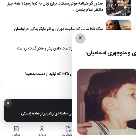
صدور گواهینامه موتورسیکلت برای زنان به کجا رسید؟ همه چیز
منتظر اعلام پلیس…
مرگ تلخ مربی کراسفیت تهران بر اثر مارگزیدگی در لواسان
×
حمید استیلی از غم از دست دادن پدر و مادر گفت؛ روایت
 و منوچهری اسماعیلی؛
صریح…
معرفی ۶ مینی سریال ۲۰۲۵ که نباید از دست بدهید!
×
خبر مهم
عکس های خانوادگی مجتبی خامنه ای رهبر پر از ساده زیستی
خانه
اخبار
جدیدترین
درباره
تماس