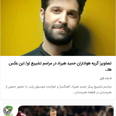
تصاویر| گریه هواداران حمید هیراد در مراسم تشییع او/ این عکس
ها…
۵ ماه قبل
مراسم تشییع پیکر حمید هیراد، آهنگساز و خواننده موسیقی پاپ، با حضور جمعی از
هنرمندان در قطعه هنرمندان…
اخبار
▶