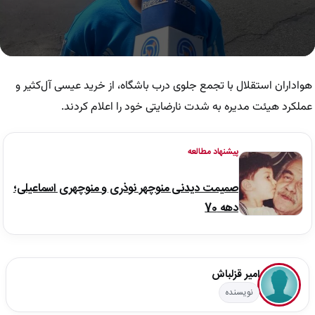
0
seconds
of
هواداران استقلال با تجمع جلوی درب باشگاه، از خرید عیسی آل‌کثیر و
1
minute,
عملکرد هیئت مدیره به شدت نارضایتی خود را اعلام کردند.
3
seconds
پیشنهاد مطالعه
صمیمت دیدنی منوچهر نوذری و منوچهری اسماعیلی؛
دهه 70
امیر قزلباش
نویسنده