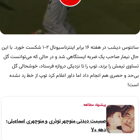
0
seconds
of
سانتوس دیشب در هفته ١۶ برابر اینترناسیونال ٢-١ شکست خورد. با این
23
seconds
حال نیمار صاحب یک ضربه ایستگاهی شد و در حالی که می‌توانست گل
تساوی تیمش را بزند، توپ را تا نزدیکی دروازه فرستاد، خوشحالی گل
بی‌‌حد و حصری هم انجام داد اما داور اعلام کرد توپ از خط رد نشده
است!
پیشنهاد مطالعه
صمیمت دیدنی منوچهر نوذری و منوچهری اسماعیلی؛
دهه 70