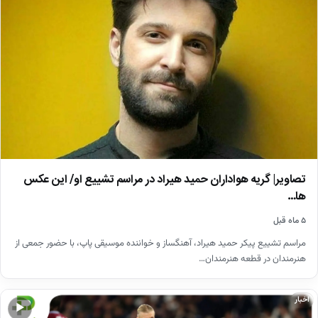
تصاویر| گریه هواداران حمید هیراد در مراسم تشییع او/ این عکس
ها…
۵ ماه قبل
مراسم تشییع پیکر حمید هیراد، آهنگساز و خواننده موسیقی پاپ، با حضور جمعی از
هنرمندان در قطعه هنرمندان…
اخبار
▶