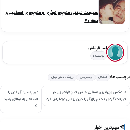
صمیمت دیدنی منوچهر نوذری و منوچهری اسماعیلی؛
دهه 70
امیر قزلباش
نویسنده
برچسب‌ها:
استقلال
پرسپوليس
ورزشگاه تختی تهران
→ عکس | زیباترین استایل خاص طناز طباطبایی در
غیر رسمی؛ آل کثیر با
طبیعت گردی / خانم بازیگر با جین پوشی غوغا به پا کرد
استقلال به توافق رسید
←
📢
مهم‌ترین اخبار