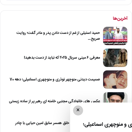
آخرین‌ها
حمید استیلی از غم از دست دادن پدر و مادر گفت؛ روایت
صریح…
معرفی ۶ مینی سریال ۲۰۲۵ که نباید از دست بدهید!
صمیمت دیدنی منوچهر نوذری و منوچهری اسماعیلی؛ دهه 70
عکس های خانوادگی مجتبی خامنه ای رهبر پر از ساده زیستی
×
عکس| نیلوفر خوش خلق همسر سابق امین حیایی با چادر
 و منوچهری اسماعیلی؛