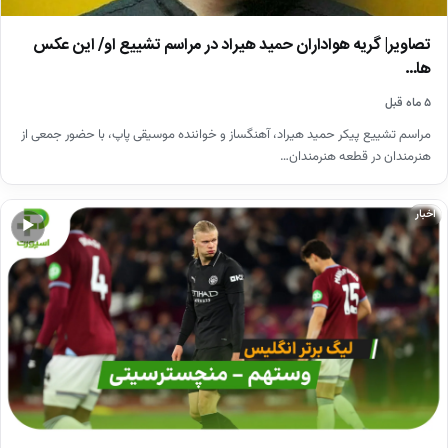
تصاویر| گریه هواداران حمید هیراد در مراسم تشییع او/ این عکس
ها…
۵ ماه قبل
مراسم تشییع پیکر حمید هیراد، آهنگساز و خواننده موسیقی پاپ، با حضور جمعی از
هنرمندان در قطعه هنرمندان…
اخبار
▶