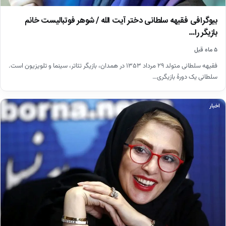
بیوگرافی فقیهه سلطانی دختر آیت الله / شوهر فوتبالیست خانم
بازیگر را…
۵ ماه قبل
فقیهه سلطانی متولد ۲۹ مرداد ۱۳۵۳ در همدان، بازیگر تئاتر، سینما و تلویزیون است.
سلطانی یک دورهٔ بازیگری…
اخبار