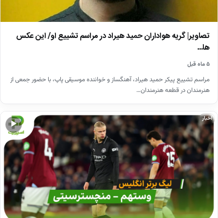
تصاویر| گریه هواداران حمید هیراد در مراسم تشییع او/ این عکس
ها…
۵ ماه قبل
مراسم تشییع پیکر حمید هیراد، آهنگساز و خواننده موسیقی پاپ، با حضور جمعی از
هنرمندان در قطعه هنرمندان…
اخبار
▶