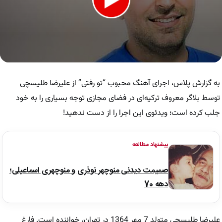
0
seconds
of
به گزارش پلاس، اجرای آهنگ محبوب “تو رفتی” از علیرضا طلیسچی
16
seconds
توسط بلاگر معروف ترکیه‌ای در فضای مجازی توجه بسیاری را به خود
جلب کرده است؛ ویدئوی این اجرا را از دست ندهید!
پیشنهاد مطالعه
صمیمت دیدنی منوچهر نوذری و منوچهری اسماعیلی؛
دهه 70
علیرضا طلیسچی متولد 7 مهر 1364 در تهران، خواننده است. فارغ