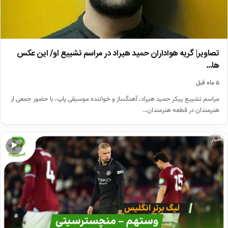
تصاویر| گریه هواداران حمید هیراد در مراسم تشییع او/ این عکس
ها…
۵ ماه قبل
مراسم تشییع پیکر حمید هیراد، آهنگساز و خواننده موسیقی پاپ، با حضور جمعی از
هنرمندان در قطعه هنرمندان…
اخبار
▶