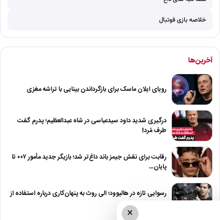
خلاصه بازی فوتبال
آخرین‌ها
رویای ایلان ماسک برای بازگرداندن بینایی با تراشه مغزی
درگیری شدید داود سیدعباسی در شاه عبدالعظیم؛ پدرم گفت
طرف مُرد!
رقابت برای نقش جیمز باند داغ‌تر شد؛ بازیگر جدید مأمور ۰۰۷ تا
پایان…
رسوایی تازه در هالیوود؛ الی روث به پنهان‌کاری درباره استفاده از
هوش مصنوعی…
×