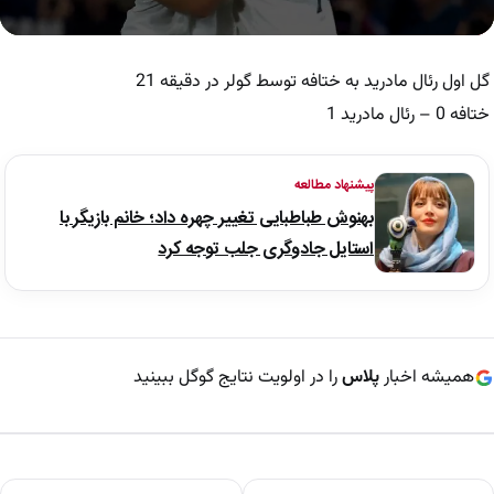
0
seconds
of
گل اول رئال مادرید به ختافه توسط گولر در دقیقه 21
49
seconds
ختافه 0 – رئال مادرید 1
پیشنهاد مطالعه
بهنوش طباطبایی تغییر چهره داد؛ خانم بازیگر با
استایل جادوگری جلب توجه کرد
همیشه اخبار
پلاس
را در اولویت نتایج گوگل ببینید