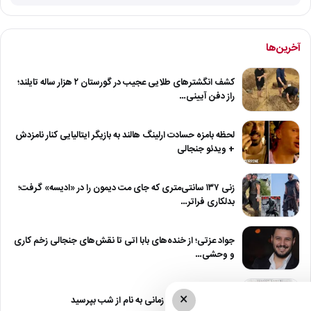
آخرین‌ها
کشف انگشترهای طلایی عجیب در گورستان ۲ هزار ساله تایلند؛
راز دفن آیینی…
لحظه بامزه حسادت ارلینگ هالند به بازیگر ایتالیایی کنار نامزدش
+ ویدئو جنجالی
زنی ۱۳۷ سانتی‌متری که جای مت دیمون را در «ادیسه» گرفت؛
بدلکاری فراتر…
جواد عزتی؛ از خنده‌های بابا اتی تا نقش‌های جنجالی زخم کاری
و وحشی…
×
دانلود آهنگ یوسف زمانی به نام از شب بپرسید