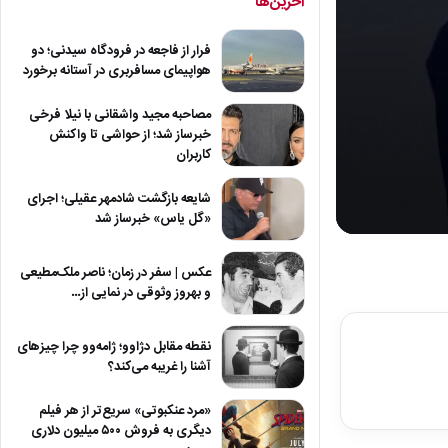
آخرین‌ها
فرار از فاجعه در فرودگاه سیدنی؛ دو
هواپیمای مسافربری در آستانه برخورد
مصاحبه مجید واشقانی با نیلا فرخی
خبرساز شد؛ از حواشی تا واکنش
کاربران
شایعه بازگشت شادمهر عقیلی؛ اجرای
«گل یاس» خبرساز شد
0
seconds
of
عکس | سفر در زمان؛ ناصر ملک‌مطیعی
6
و بهروز وثوقی در نمایی از…
minutes,
43
seconds
Volum
نقطه مقابل دژاوو؛ ژامه‌وو چرا چیزهای
90%
آشنا را غریبه می‌کند؟
«مرد عنکبوتی» سریع‌تر از هر فیلم
دیگری به فروش ۵۰۰ میلیون دلاری