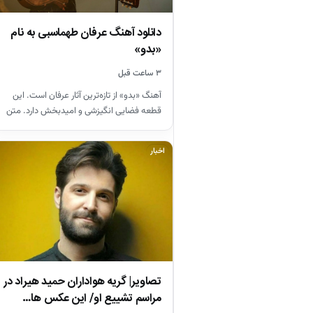
دانلود آهنگ عرفان طهماسبی به نام
«بدو»
۳ ساعت قبل
آهنگ «بدو» از تازه‌ترین آثار عرفان است. این
قطعه فضایی انگیزشی و امیدبخش دارد. متن
آهنگ از مفاهیم…
اخبار
تصاویر| گریه هواداران حمید هیراد در
مراسم تشییع او/ این عکس ها…