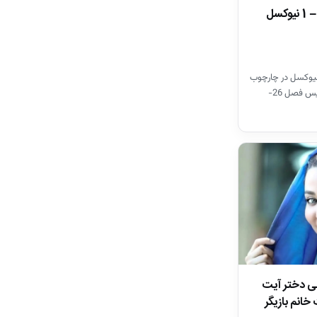
خلاصه بازی چلسی 0 – 1 نیوکسل
یوکسل در چارچوب
هفته سی ام لیگ برتر انگلیس فصل 26-
نی دختر آیت
خانم بازیگر