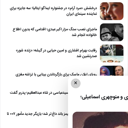
درخشش «مرد آرام» در جشنواره ایماگو ایتالیا؛ سه جایزه برای
نماینده سینمای ایران
ماجرای نصب سنگ مزار اکبر عبدی؛ اقدامی که بدون اطلاع
خانواده انجام شد
رقابت بهرام افشاری و امین حیایی در گیشه؛ «زنده شور»
صدرنشین شد
رویای ایلان ماسک برای بازگرداندن بینایی با تراشه مغزی
×
درگیری شدید داود سیدعباسی در شاه عبدالعظیم؛ پدرم گفت
 و منوچهری اسماعیلی؛
طرف مُرد!
رقابت برای نقش جیمز باند داغ‌تر شد؛ بازیگر جدید مأمور ۰۰۷ تا
پایان…