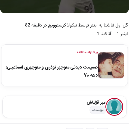
0
seconds
of
گل اول آتالانتا به اینتر توسط نیکولا کرستوویچ در دقیقه 82
45
seconds
اینتر 1 – آتالانتا 1
پیشنهاد مطالعه
صمیمت دیدنی منوچهر نوذری و منوچهری اسماعیلی؛
دهه 70
امیر قزلباش
نویسنده