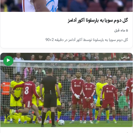
گل دوم سویا به بارسلونا آکور آدامز
۵ ماه قبل
گل دوم سویا به بارسلونا توسط آکور آدامز در دقیقه 2+90
ورزشی
▶