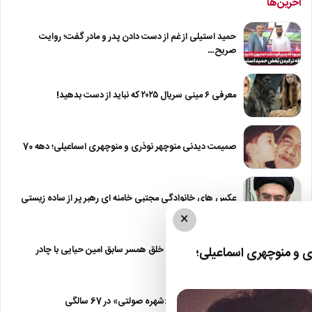
آخرین‌ها
حمید استیلی از غم از دست دادن پدر و مادر گفت؛ روایت
صریح…
معرفی ۶ مینی سریال ۲۰۲۵ که نباید از دست بدهید!
صمیمت دیدنی منوچهر نوذری و منوچهری اسماعیلی؛ دهه 70
عکس های خانوادگی مجتبی خامنه ای رهبر پر از ساده زیستی
×
عکس| نیلوفر خوش خلق همسر سابق امین حیایی با چادر
 و منوچهری اسماعیلی؛
عکس| تغییر چهره «شهره صولتی» در 67 سالگی