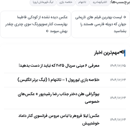
برچسب‌ها:
اتلتیکومادرید
تاتنهام
خلاصه بازی
لیگ قهرمانان اروپا
→ لیست بهترین فیلم های تاریخی
عکس دیده نشده از کودکی فاطیما
جهان که دوبله فارسی هستند را
بهارمست کنار عموپورنگ؛ موی چتری چقدر
بشناسید
بهش میومد ←
📢
مهم‌ترین اخبار
معرفی ۶ مینی سریال ۲۰۲۵ که نباید از دست بدهید!
۱۴۰۴/۱۲/۲۵
خلاصه بازی لیورپول 1 – تاتنهام 1 (لیگ برتر انگلیس)
۱۴۰۴/۱۲/۲۴
بیوگرافی هلن دختر جذاب رضا رشیدپور + عکس‌های
۱۴۰۴/۱۲/۲۴
خصوصی
عکس| لیلا فروهر با لباس عروس فرانسوی کنار داماد
۱۴۰۴/۱۲/۲۴
خوشتیپش