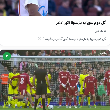
گل دوم سویا به بارسلونا آکور آدامز
۵ ماه قبل
گل دوم سویا به بارسلونا توسط آکور آدامز در دقیقه 2+90
ورزشی
▶