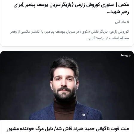
عکس | استوری کوروش زارعی (بازیگر سریال یوسف پیامبر )برای
رهبر شهید…
۵ ماه قبل
کوروش زارعی، بازیگر نقش «لاوی» در سریال یوسف پیامبر، با انتشار عکسی از رهبر
معظم انقلاب در اینستاگرام…
چهره‌ها
علت فوت ناگهانی حمید هیراد فاش شد/ دلیل مرگ خواننده مشهور