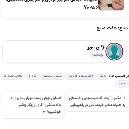
دهه 70
منبع: هفت صبح
مژگان نبوی
نویسنده
برچسب‌ها:
بازیگر
بازیگر سینما و تلویزیون
سینما و تلویزیون
نگاه روز
هادی حجازی فر
هنرمند
→ عکس| آیت الله سیدمجتبی خامنه‌ای
استایل جوان پسند مهران مدیری در
به همراه دختر خردسالش در راهپیمایی
58 سالگی؛ آقای بازیگر چقدر
خوشتیپه! ←