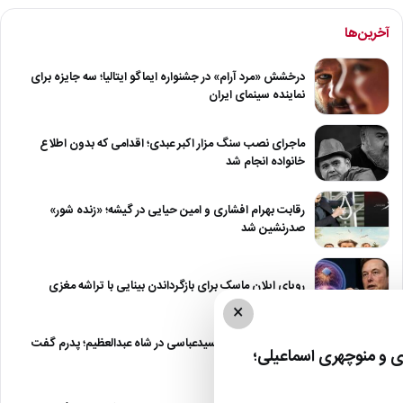
آخرین‌ها
درخشش «مرد آرام» در جشنواره ایماگو ایتالیا؛ سه جایزه برای
نماینده سینمای ایران
ماجرای نصب سنگ مزار اکبر عبدی؛ اقدامی که بدون اطلاع
خانواده انجام شد
رقابت بهرام افشاری و امین حیایی در گیشه؛ «زنده شور»
صدرنشین شد
رویای ایلان ماسک برای بازگرداندن بینایی با تراشه مغزی
×
درگیری شدید داود سیدعباسی در شاه عبدالعظیم؛ پدرم گفت
 و منوچهری اسماعیلی؛
طرف مُرد!