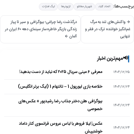
برچسب‌ها:
اتحاد کلباء
شهریار مغانلو
لژیونرها
لیگ امارات
→ واکنش‌های تند به مرگ
درگذشت رضا چراغی؛ بیوگرافی و سیر تا پیاز
غم‌انگیز خواننده ترک در فقر و
زندگی بازیگر خاطره‌ساز سینمای دهه ۶۰ ایران در
تنهایی
آلمان ←
📢
مهم‌ترین اخبار
معرفی ۶ مینی سریال ۲۰۲۵ که نباید از دست بدهید!
۱۴۰۴/۱۲/۲۵
خلاصه بازی لیورپول 1 – تاتنهام 1 (لیگ برتر انگلیس)
۱۴۰۴/۱۲/۲۴
بیوگرافی هلن دختر جذاب رضا رشیدپور + عکس‌های
۱۴۰۴/۱۲/۲۴
خصوصی
عکس| لیلا فروهر با لباس عروس فرانسوی کنار داماد
۱۴۰۴/۱۲/۲۴
خوشتیپش