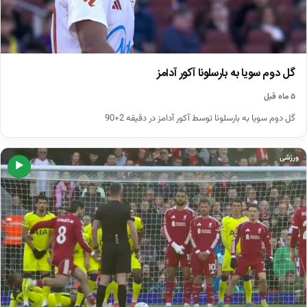
گل دوم سویا به بارسلونا آکور آدامز
۵ ماه قبل
گل دوم سویا به بارسلونا توسط آکور آدامز در دقیقه 2+90
ورزشی
▶