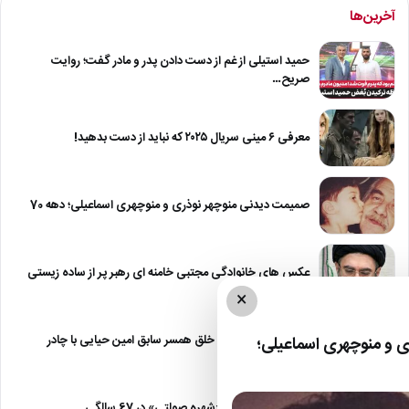
آخرین‌ها
حمید استیلی از غم از دست دادن پدر و مادر گفت؛ روایت
صریح…
معرفی ۶ مینی سریال ۲۰۲۵ که نباید از دست بدهید!
صمیمت دیدنی منوچهر نوذری و منوچهری اسماعیلی؛ دهه 70
عکس های خانوادگی مجتبی خامنه ای رهبر پر از ساده زیستی
×
عکس| نیلوفر خوش خلق همسر سابق امین حیایی با چادر
 و منوچهری اسماعیلی؛
عکس| تغییر چهره «شهره صولتی» در 67 سالگی