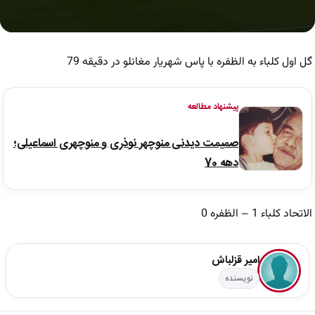
0
seconds
of
گل اول کلباء به الظفره با پاس شهریار مغانلو در دقیقه 79
42
seconds
پیشنهاد مطالعه
صمیمت دیدنی منوچهر نوذری و منوچهری اسماعیلی؛
دهه 70
الاتحاد کلباء 1 – الظفره 0
امیر قزلباش
نویسنده