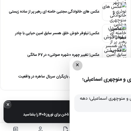
عکس های خانوادگی مجتبی خامنه ای رهبر پر از ساده زیستی
عکس| نیلوفر خوش خلق همسر سابق امین حیایی با چادر
عکس| تغییر چهره «شهره صولتی» در 67 سالگی
×
عکس| آلبوم عروسی بازیگران سریال ساهره در واقعیت
 و منوچهری اسماعیلی؛
×
خبر مهم
عکس| ترندترین طرح‌های ناخن برای نوروز ۱۴۰۵ را بشناسید