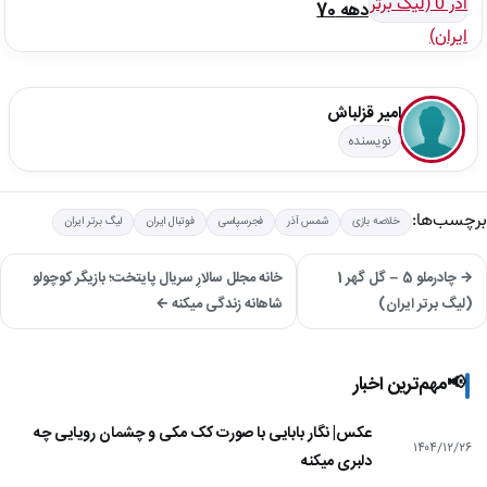
دهه 70
امیر قزلباش
نویسنده
برچسب‌ها:
خلاصه بازی
شمس آذر
فجرسپاسی
فوتبال ایران
لیگ برتر ایران
→ چادرملو 5 – گل گهر 1
خانه مجلل سالارِ سریال پایتخت؛ بازیگر کوچولو
(لیگ برتر ایران)
شاهانه زندگی میکنه ←
📢
مهم‌ترین اخبار
عکس| نگار بابایی با صورت کک مکی و چشمان رویایی چه
۱۴۰۴/۱۲/۲۶
دلبری میکنه