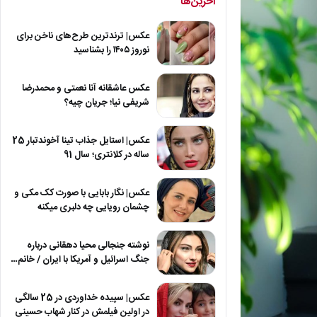
آخرین‌ها
عکس| ترندترین طرح‌های ناخن برای
نوروز ۱۴۰۵ را بشناسید
عکس عاشقانه آنا نعمتی و محمدرضا
شریفی نیا؛ جریان چیه؟
عکس| استایل جذاب تینا آخوندتبار 25
ساله در کلانتری؛ سال 91
عکس| نگار بابایی با صورت کک مکی و
چشمان رویایی چه دلبری میکنه
نوشته جنجالی محیا دهقانی درباره
جنگ اسرائیل و آمریکا با ایران / خانم…
عکس| سپیده خداوردی در 25 سالگی
در اولین فیلمش در کنار شهاب حسینی