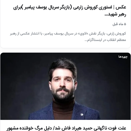
عکس | استوری کوروش زارعی (بازیگر سریال یوسف پیامبر )برای
رهبر شهید…
۵ ماه قبل
کوروش زارعی، بازیگر نقش «لاوی» در سریال یوسف پیامبر، با انتشار عکسی از رهبر
معظم انقلاب در اینستاگرام…
چهره‌ها
علت فوت ناگهانی حمید هیراد فاش شد/ دلیل مرگ خواننده مشهور