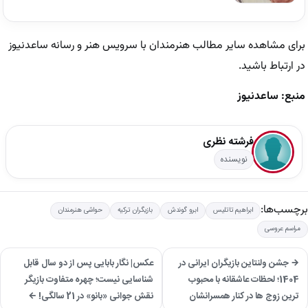
برای مشاهده سایر مطالب هنرمندان با سرویس هنر و رسانه ساعدنیوز
در ارتباط باشید.
منبع: ساعدنیوز
فرشته نظری
نویسنده
برچسب‌ها:
ابراهیم تاتلیس
ابرو گوندش
بازیگران ترکیه
حواشی هنرمندان
مراسم عروسی
→ جشن ولنتاین بازیگران ایرانی در
عکس| نگار بابایی پس از دو سال قابل
1404؛ لحظات عاشقانه با محبوب
شناسایی نیست؛ چهره متفاوت بازیگر
ترین زوج ها در کنار همسرانشان
نقش جوانی «بانو» در 21 سالگی! ←