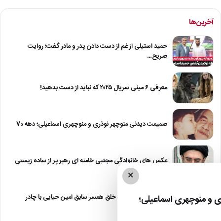
آخرین‌ها
حمید استیلی از غم از دست دادن پدر و مادر گفت؛ روایت
صریح…
معرفی ۶ مینی سریال ۲۰۲۵ که نباید از دست بدهید!
صمیمت دیدنی منوچهر نوذری و منوچهری اسماعیلی؛ دهه 70
عکس های خانوادگی مجتبی خامنه ای رهبر پر از ساده زیستی
×
عکس| نیلوفر خوش خلق همسر سابق امین حیایی با چادر
 و منوچهری اسماعیلی؛