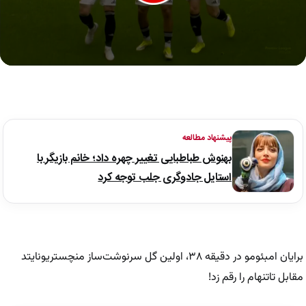
0
seconds
of
42
seconds
پیشنهاد مطالعه
بهنوش طباطبایی تغییر چهره داد؛ خانم بازیگر با
استایل جادوگری جلب توجه کرد
برایان امبئومو در دقیقه ۳۸، اولین گل سرنوشت‌ساز منچستریونایتد
مقابل تاتنهام را رقم زد!