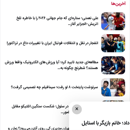
آخرین‌ها
علی نعمتی؛ ستاره‌ای که جام جهانی ۲۰۲۶ را با خاطره تلخ
اتریش-الجزایر آغاز…
انفجار در نقل و انتقالات فوتبال ایران با تغییرات داغ در تراکتور!
مطالعه‌ای جدید تایید کرد؛ آیا ورزش‌های الکترونیک واقعا ورزش
هستند؟ شطرنج چگونه به…
سرنوشت پایتخت ۸ لو رفت؛ سیمافیلم چه تصمیمی گرفت؟
مرموش با درخشش در سئول؛ شکست سنگین اتلتیکو مقابل
×
منچستر سیتی در حضور…
د؛ خانم بازیگر با استایل
مرد سه هزار چهره مهران مدیری کی روی آنتن می‌رود؟ زمان و