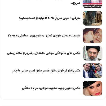
صریح…
معرفی ۶ مینی سریال ۲۰۲۵ که نباید از دست بدهید!
صمیمت دیدنی منوچهر نوذری و منوچهری اسماعیلی؛ دهه 70
عکس های خانوادگی مجتبی خامنه ای رهبر پر از ساده زیستی
عکس| نیلوفر خوش خلق همسر سابق امین حیایی با چادر
عکس| تغییر چهره «شهره صولتی» در 67 سالگی