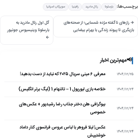
برچسب‌ها:
بارسلونا
رئال مادرید
رافینیا
سوپرکاپ اسپانیا
→ رازهای ناگفته مژده شمسایی؛ از صحنه‌های
گل اول رئال مادرید به
بازیگری تا پیوند زندگی با بهرام بیضایی
بارسلونا وینیسیوس جونیور
←
📢
مهم‌ترین اخبار
معرفی ۶ مینی سریال ۲۰۲۵ که نباید از دست بدهید!
۱۴۰۴/۱۲/۲۵
خلاصه بازی لیورپول 1 – تاتنهام 1 (لیگ برتر انگلیس)
۱۴۰۴/۱۲/۲۴
بیوگرافی هلن دختر جذاب رضا رشیدپور + عکس‌های
۱۴۰۴/۱۲/۲۴
خصوصی
عکس| لیلا فروهر با لباس عروس فرانسوی کنار داماد
۱۴۰۴/۱۲/۲۴
خوشتیپش