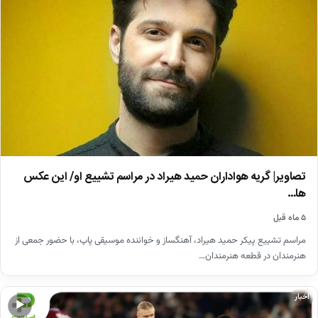
تصاویر| گریه هواداران حمید هیراد در مراسم تشییع او/ این عکس
ها…
۵ ماه قبل
مراسم تشییع پیکر حمید هیراد، آهنگساز و خواننده موسیقی پاپ، با حضور جمعی از
هنرمندان در قطعه هنرمندان…
اخبار
▶