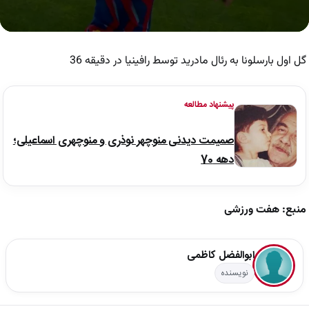
0
seconds
of
گل اول بارسلونا به رئال مادرید توسط رافینیا در دقیقه 36
52
seconds
پیشنهاد مطالعه
صمیمت دیدنی منوچهر نوذری و منوچهری اسماعیلی؛
دهه 70
منبع: هفت ورزشی
ابوالفضل کاظمی
نویسنده