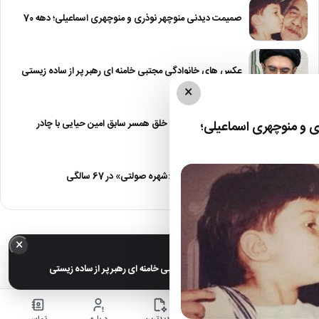
صمیمت دیدنی منوچهر نوذری و منوچهری اسماعیلی؛ دهه 70
عکس های خانوادگی مجتبی خامنه ای رهبر پر از ساده زیستی
×
عکس| نیلوفر خوش خلق همسر سابق امین حیایی با چادر
 و منوچهری اسماعیلی؛
عکس| تغییر چهره «شهره صولتی» در 67 سالگی
×
خبر مهم
عکس های خانوادگی مجتبی خامنه ای رهبر پر از ساده زیستی