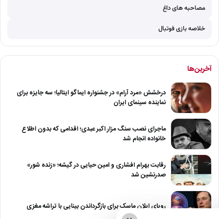
مصاحبه های داغ
خلاصه بازی فوتبال
آخرین‌ها
درخشش «مرد آرام» در جشنواره ایماگو ایتالیا؛ سه جایزه برای
نماینده سینمای ایران
ماجرای نصب سنگ مزار اکبر عبدی؛ اقدامی که بدون اطلاع
خانواده انجام شد
رقابت بهرام افشاری و امین حیایی در گیشه؛ «زنده شور»
صدرنشین شد
رویای ایلان ماسک برای بازگرداندن بینایی با تراشه مغزی