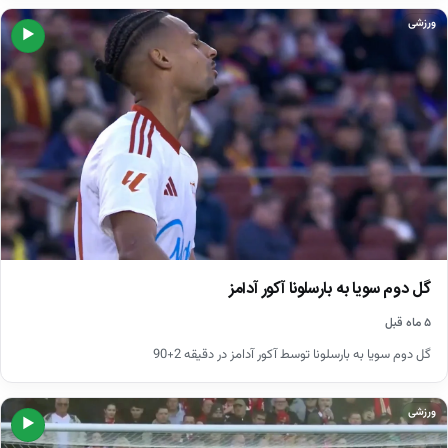
ورزشی
▶
گل دوم سویا به بارسلونا آکور آدامز
۵ ماه قبل
گل دوم سویا به بارسلونا توسط آکور آدامز در دقیقه 2+90
ورزشی
▶