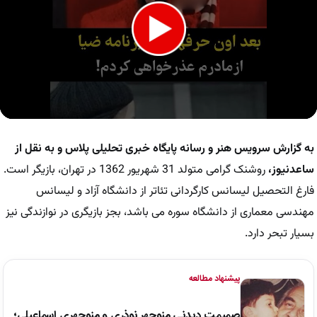
0
seconds
of
به گزارش سرویس هنر و رسانه
پایگاه خبری تحلیلی پلاس و به نقل از
1
minute,
ساعدنیوز
،
روشنک گرامی متولد 31 شهریور 1362 در تهران، بازیگر است.
25
فارغ التحصیل لیسانس کارگردانی تئاتر از دانشگاه آزاد و لیسانس
seconds
مهندسی معماری از دانشگاه سوره می باشد، بجز بازیگری در نوازندگی نیز
بسیار تبحر دارد.
پیشنهاد مطالعه
صمیمت دیدنی منوچهر نوذری و منوچهری اسماعیلی؛