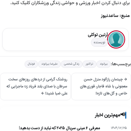
برای دنبال کردن اخبار ورزشی و حواشی زندگی ورزشکاران کلیک کنید.
منبع: ساعدنیوز
آرتین توکلی
نویسنده
برچسب‌ها:
بیرانوند
تراکتور
زندگی شخصی
علیرضا بیرانوند
فوتبال
→ چیدمان رازآلود منزل حسن
روشنک گرامی از دردهای روزهای سخت
معجونی با شاه قاجار، قوری‌های
سرطان با صدای بلند فریاد زد؛ ماجرایی که
خاص و گل‌های تازه!
علی ضیا شنید! ←
📢
مهم‌ترین اخبار
معرفی ۶ مینی سریال ۲۰۲۵ که نباید از دست بدهید!
۱۴۰۴/۱۲/۲۵