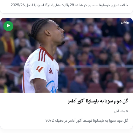
خلاصه بازی بارسلونا – سویا در هفته 28 رقابت های لالیگا اسپانیا فصل 2025/26
ورزشی
▶
گل دوم سویا به بارسلونا آکور آدامز
۵ ماه قبل
گل دوم سویا به بارسلونا توسط آکور آدامز در دقیقه 2+90