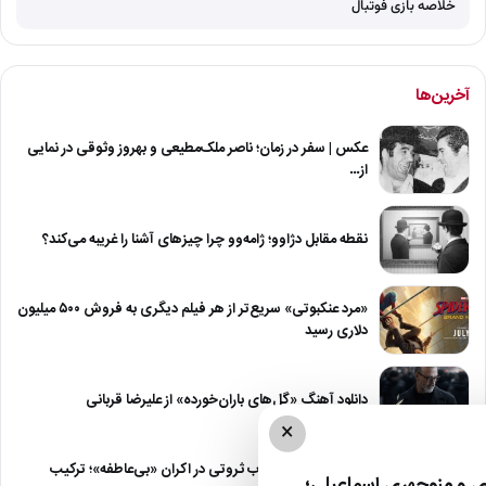
خلاصه بازی فوتبال
آخرین‌ها
عکس | سفر در زمان؛ ناصر ملک‌مطیعی و بهروز وثوقی در نمایی
از…
نقطه مقابل دژاوو؛ ژامه‌وو چرا چیزهای آشنا را غریبه می‌کند؟
«مرد عنکبوتی» سریع‌تر از هر فیلم دیگری به فروش ۵۰۰ میلیون
دلاری رسید
دانلود آهنگ «گل‌های باران‌خورده» از علیرضا قربانی
×
استایل متفاوت مهتاب ثروتی در اکران «بی‌عاطفه»؛ ترکیب