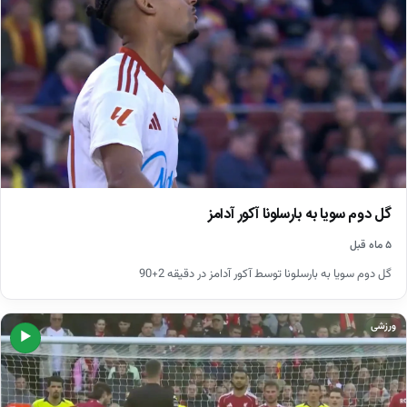
گل دوم سویا به بارسلونا آکور آدامز
۵ ماه قبل
گل دوم سویا به بارسلونا توسط آکور آدامز در دقیقه 2+90
ورزشی
▶