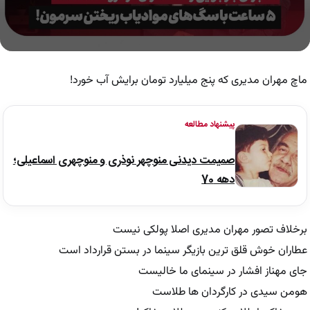
0
seconds
of
ماچ مهران مدیری که پنج میلیارد تومان برایش آب خورد!
1
hour,
6
minutes,
پیشنهاد مطالعه
50
seconds
صمیمت دیدنی منوچهر نوذری و منوچهری اسماعیلی؛
دهه 70
برخلاف تصور مهران مدیری اصلا پولکی نیست
عطاران خوش قلق ترین بازیگر سینما در بستن قرارداد است
جای مهناز افشار در سینمای ما خالیست
هومن سیدی در کارگردان ها طلاست