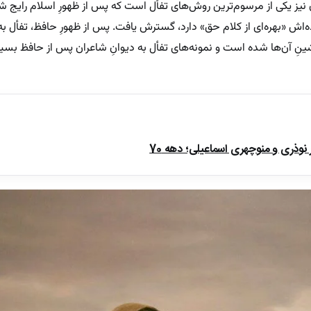
 نیز یکی از مرسوم‌ترین روش‌های تفأل است که پس از ظهورِ اسلام رایج شد
ه‌اش «بهره‌ای از کلام حق» دارد، گسترش یافت. پس از ظهورِ حافظ، تفأل به 
ِ آن‌ها شده است و نمونه‌های تفأل به دیوانِ شاعران پس از حافظ بسیار
ذری و منوچهری اسماعیلی؛ دهه 70