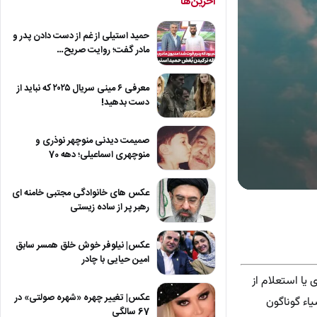
آخرین‌ها
حمید استیلی از غم از دست دادن پدر و
مادر گفت؛ روایت صریح…
معرفی ۶ مینی سریال ۲۰۲۵ که نباید از
دست بدهید!
صمیمت دیدنی منوچهر نوذری و
منوچهری اسماعیلی؛ دهه 70
عکس های خانوادگی مجتبی خامنه ای
0
seconds
رهبر پر از ساده زیستی
of
59
seconds
Volum
عکس| نیلوفر خوش خلق همسر سابق
90%
امین حیایی با چادر
 یا استعلام از
عکس| تغییر چهره «شهره صولتی» در
یاء گوناگون
67 سالگی