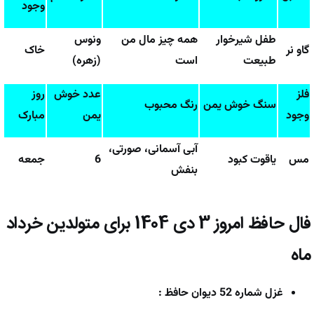
وجود
طفل شیرخوار
همه چیز مال من
ونوس
گاو نر
خاک
طبیعت
است
(زهره)
فلز
عدد خوش
روز
سنگ خوش یمن
رنگ محبوب
وجود
یمن
مبارک
آبی آسمانی، صورتی،
مس
یاقوت کبود
6
جمعه
بنفش
فال حافظ امروز
3 دی 1404
برای متولدین خرداد
ماه
غزل شماره 52 دیوان حافظ :