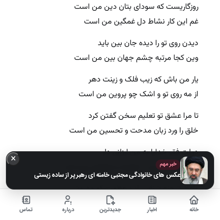
روزگاریست که سودای بتان دین من است
غم این کار نشاط دل غمگین من است
دیدن روی تو را دیده جان بین باید
وین کجا مرتبه چشم جهان بین من است
یار من باش که زیب فلک و زینت دهر
از مه روی تو و اشک چو پروین من است
تا مرا عشق تو تعلیم سخن گفتن کرد
خلق را ورد زبان مدحت و تحسین من است
دولت فقر خدایا به من ارزانی دار
×
خبر مهم
کاین کرامت سبب حشمت و تمکین من است
عکس های خانوادگی مجتبی خامنه ای رهبر پر از ساده زیستی
واعظ شحنه شناس این عظمت گو مفروش
زان که منزلگه سلطان دل مسکین من است
خانه
اخبار
جدیدترین
درباره
تماس