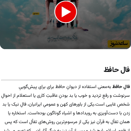
0
seconds
of
59
فال حافظ
seconds
فالِ حافظ
به‌معنی استفاده از دیوانِ حافظ برای برای پیش‌گوییِ
سرنوشت و رفعِ تردید و خوب یا بد بودنِ عاقبتِ کاری یا استعلام از احوالِ
شخصِ غایبی است.یکی از باورهای کهن و عمومیِ ایرانیان، فالِ نیک یا بد
زدن با دست‌آویزی به رویدادها و اشیاء گوناگون بوده‌است. استخاره یا
همان تفأل به قرآن نیز یکی از مرسوم‌ترین روش‌های تفأل است که پس
از ظهورِ اسلام رایج شد و پس از آن نیز به دیگر آثارِ ادبی که تصور می‌شد