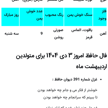
فلز
عدد خوش
سنگ خوش یمن
رنگ محبوب
روز مبارک
وجود
یمن
یاقوت، الماس
صورتی
آهن
9
سه شنبه
قرمز
روشن
فال حافظ امروز
3 دی 1404
برای متولدین
اردیبهشت ماه
غزل شماره 391 دیوان حافظ :
خوشتر از فکر می و جام چه خواهد بودن
تا ببینم که سرانجام چه خواهد بودن