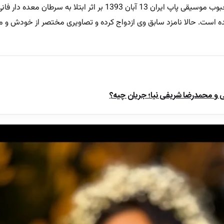
رابطه به سرانجام برسد. این خواننده محبوب موسیقی پاپ ایران 13 آبان 1393 بر اثر ابتلا
 است. حالا نامزد سابق وی ازدواج کرده و تصاویری مختصر از خودش و م
ی و محمدرضا شریفی نیا؛ جریان چیه؟