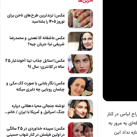
آخرین‌ها
عکس| ترندترین طرح‌های ناخن برای
نوروز ۱۴۰۵ را بشناسید
عکس عاشقانه آنا نعمتی و محمدرضا
شریفی نیا؛ جریان چیه؟
عکس| استایل جذاب تینا آخوندتبار 25
ساله در کلانتری؛ سال 91
عکس| نگار بابایی با صورت کک مکی و
چشمان رویایی چه دلبری میکنه
0
نوشته جنجالی محیا دهقانی درباره
seconds
جنگ اسرائیل و آمریکا با ایران / خانم…
of
ح لباس در کنار
13
seconds
Volum
ای به مرور به
90%
عکس| سپیده خداوردی در 25 سالگی
زه نداد این
در اولین فیلمش در کنار شهاب حسینی