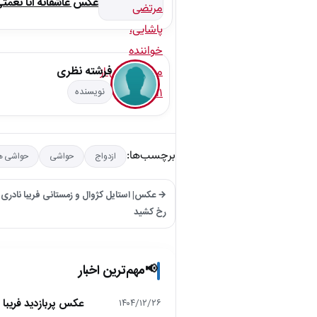
عکس عاشقانه آنا نعمت
فرشته نظری
نویسنده
برچسب‌ها:
ازدواج
حواشی
حواشی هن
→ عکس| استایل کژوال و زمستانی فریبا نادری ؛ 
رخ کشید
مهم‌ترین اخبار
📢
عکس پربازدید فریبا 
۱۴۰۴/۱۲/۲۶