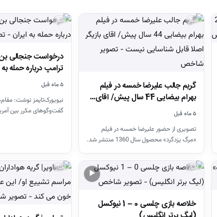
اخبار
اخبار
درخواست جنجالی بن‌س
ترامپ درباره حمله به 
گریم جالب علیرضا خمسه در فیلم
۵ ماه قبل
بهرام بیضایی 44 سال پیش/ اقای…
نیویورک‌تایمز نوشت: مقام
گفت‌و‌گو‌های مکرر بین آمری
۵ ماه قبل
عربی را تأیید کرده‌اند. مح
تصویری از حضور علیرضا خمسه در فیلم
«مرگ یزدگرد» محصول سال 1360 منتشر شد.
اخبار
اخبار
▶
خلاصه بازی چلسی 0 – 1 نیوکسل
(لیگ برتر انگلیس)