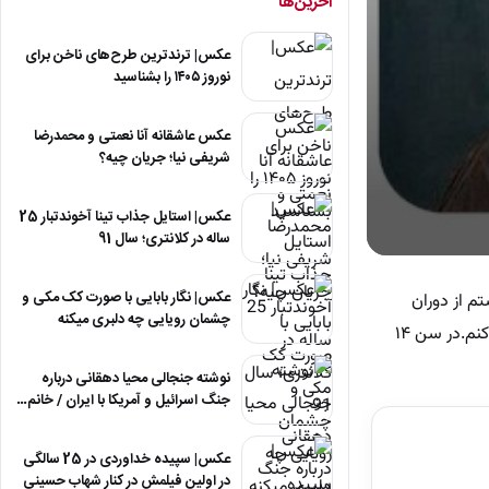
آخرین‌ها
عکس| ترندترین طرح‌های ناخن برای
نوروز ۱۴۰۵ را بشناسید
عکس عاشقانه آنا نعمتی و محمدرضا
شریفی نیا؛ جریان چیه؟
عکس| استایل جذاب تینا آخوندتبار 25
ساله در کلانتری؛ سال 91
0
seconds
of
عکس| نگار بابایی با صورت کک مکی و
 هستم از دوران
20
چشمان رویایی چه دلبری میکنه
seconds
Volum
کودکی همیشه نسبت به موسیقی یه حس خاص و مبهمی داشتم و میدونستم که یک روز باید همین راه رو دنبال کنم.در سن ۱۴
90%
نوشته جنجالی محیا دهقانی درباره
جنگ اسرائیل و آمریکا با ایران / خانم…
عکس| سپیده خداوردی در 25 سالگی
در اولین فیلمش در کنار شهاب حسینی