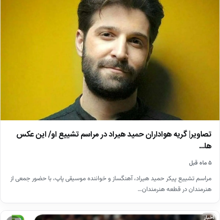
تصاویر| گریه هواداران حمید هیراد در مراسم تشییع او/ این عکس
ها…
۵ ماه قبل
مراسم تشییع پیکر حمید هیراد، آهنگساز و خواننده موسیقی پاپ، با حضور جمعی از
هنرمندان در قطعه هنرمندان…
اخبار