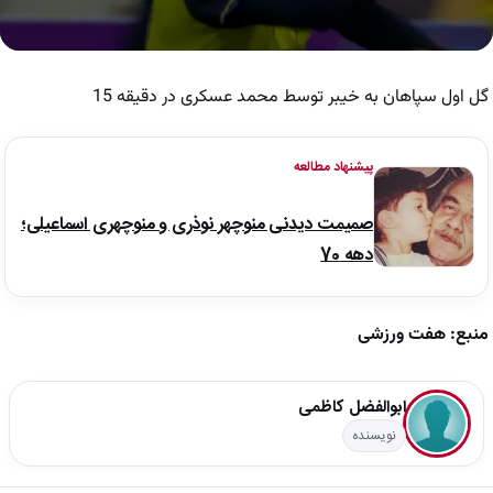
0
seconds
of
گل اول سپاهان به خیبر توسط محمد عسکری در دقیقه 15
44
seconds
پیشنهاد مطالعه
صمیمت دیدنی منوچهر نوذری و منوچهری اسماعیلی؛
دهه 70
منبع: هفت ورزشی
ابوالفضل کاظمی
نویسنده