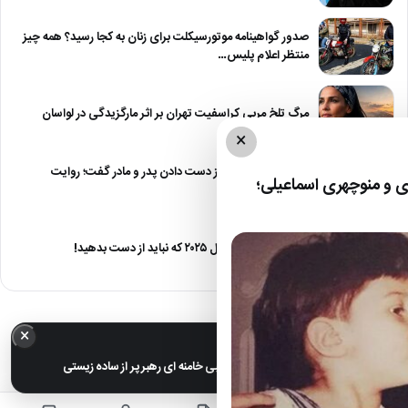
صدور گواهینامه موتورسیکلت برای زنان به کجا رسید؟ همه چیز
منتظر اعلام پلیس…
مرگ تلخ مربی کراسفیت تهران بر اثر مارگزیدگی در لواسان
×
حمید استیلی از غم از دست دادن پدر و مادر گفت؛ روایت
 و منوچهری اسماعیلی؛
صریح…
معرفی ۶ مینی سریال ۲۰۲۵ که نباید از دست بدهید!
×
خبر مهم
عکس های خانوادگی مجتبی خامنه ای رهبر پر از ساده زیستی