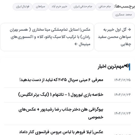
برچسب‌ها:
جام حذفی
جام حذفی ایران
خیبر خرم آباد
سپاهان
فوتبال ایران
محمد عسکری
→ گل اول خیبر به
عکس| استایل تمام‌مشکی مینا مختاری ( همسر بهران
سپاهان محسن سفید
رادان) با ترکیب کلاسیک پالتو، کلاه و اکسسوری‌های
چغایی
مینیمال ←
📢
مهم‌ترین اخبار
معرفی ۶ مینی سریال ۲۰۲۵ که نباید از دست بدهید!
۱۴۰۴/۱۲/۲۵
خلاصه بازی لیورپول 1 – تاتنهام 1 (لیگ برتر انگلیس)
۱۴۰۴/۱۲/۲۴
بیوگرافی هلن دختر جذاب رضا رشیدپور + عکس‌های
۱۴۰۴/۱۲/۲۴
خصوصی
عکس| لیلا فروهر با لباس عروس فرانسوی کنار داماد