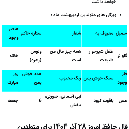
خواهد داشت.
ویژگی های متولدین اردیبهشت ماه :
عنصر
سمبل
معروف به
شعار
ستاره حاکم
وجود
طفل شیرخوار
همه چیز مال من
ونوس
گاو نر
خاک
طبیعت
است
(زهره)
فلز
عدد خوش
روز
سنگ خوش یمن
رنگ محبوب
وجود
یمن
مبارک
آبی آسمانی، صورتی،
مس
یاقوت کبود
6
جمعه
بنفش
فال حافظ امروز
28 آذر 1404
برای متولدین