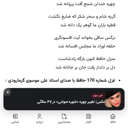
چهره خندان شمع آفت پروانه شد
گریه شام و سحر شکر که ضایع نگشت
قطره باران ما گوهر یک دانه شد
نرگس ساقی بخواند آیت افسونگری
حلقه اوراد ما مجلس افسانه شد
منزل حافظ کنون بارگه پادشاست
دل بر دلدار رفت جان بر جانانه شد
غزل شماره 170 حافظ با صدای استاد علی موسوی گرمارودی :
×
خبر مهم
عکس| تغییر چهره «شهره صولتی» در 67 سالگی
تعبیر غزل شماره 170 حافظ در فال شما :
خانه
اخبار
جدیدترین
درباره
تماس