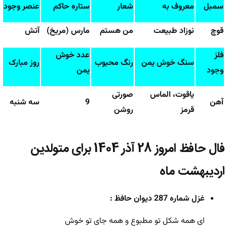
سمبل
معروف به
شعار
ستاره حاکم
عنصر وجود
قوچ
نوزاد طبیعت
من هستم
مارس (مریخ)
آتش
فلز
عدد خوش
سنگ خوش یمن
رنگ محبوب
روز مبارک
وجود
یمن
یاقوت، الماس
صورتی
آهن
9
سه شنبه
قرمز
روشن
فال حافظ امروز
28 آذر 1404
برای متولدین
اردیبهشت ماه
غزل شماره 287 دیوان حافظ :
ای همه شکل تو مطبوع و همه جای تو خوش