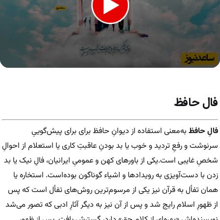
0
seconds
of
59
فال حافظ
seconds
فالِ حافظ
به‌معنی استفاده از دیوانِ حافظ برای برای پیش‌گوییِ
سرنوشت و رفعِ تردید و خوب یا بد بودنِ عاقبتِ کاری یا استعلام از احوالِ
شخصِ غایبی است.یکی از باورهای کهن و عمومیِ ایرانیان، فالِ نیک یا بد
زدن با دست‌آویزی به رویدادها و اشیاء گوناگون بوده‌است. استخاره یا
همان تفأل به قرآن نیز یکی از مرسوم‌ترین روش‌های تفأل است که پس
از ظهورِ اسلام رایج شد و پس از آن نیز به دیگر آثارِ ادبی که تصور می‌شد
نویسنده‌اش «بهره‌ای از کلام حق» دارد، گسترش یافت. پس از ظهورِ