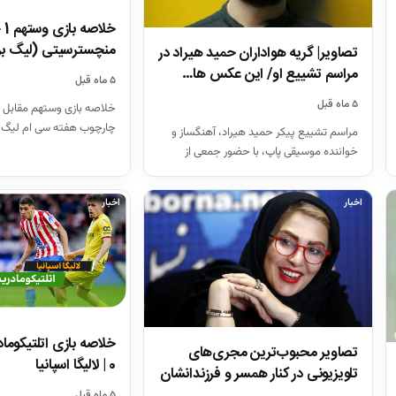
منچسترسیتی (لیگ بر
تصاویر| گریه هواداران حمید هیراد در
مراسم تشییع او/ این عکس ها…
۵ ماه قبل
۵ ماه قبل
خلاصه بازی وستهم مقابل 
چارچوب هفته سی ام لیگ 
مراسم تشییع پیکر حمید هیراد، آهنگساز و
26-2025
خواننده موسیقی پاپ، با حضور جمعی از
هنرمندان در قطعه هنرمندان…
اخبار
اخبار
تصاویر محبوب‌ترین مجری‌های
0 | لالیگا اسپانیا
تلویزیونی در کنار همسر و فرزندانشان
+ بیوگرافی
۵ ماه قبل