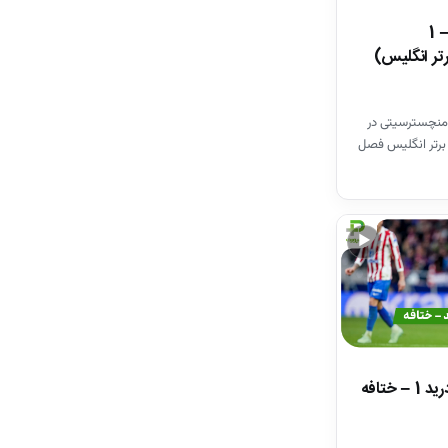
خلاصه بازی وستهم 1 – 1
تر انگلیس)
منچسترسیتی در
برتر انگلیس فصل
▶
خلاصه بازی اتلتیکومادرید 1 – ختافه