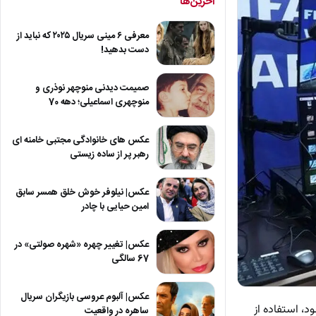
آخرین‌ها
معرفی ۶ مینی سریال ۲۰۲۵ که نباید از
دست بدهید!
صمیمت دیدنی منوچهر نوذری و
منوچهری اسماعیلی؛ دهه 70
عکس های خانوادگی مجتبی خامنه ای
رهبر پر از ساده زیستی
عکس| نیلوفر خوش خلق همسر سابق
امین حیایی با چادر
عکس| تغییر چهره «شهره صولتی» در
67 سالگی
عکس| آلبوم عروسی بازیگران سریال
د، استفاده از
ساهره در واقعیت