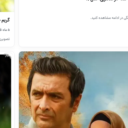
گریم جال
۵ ماه قبل
تصویری ا
اخبار