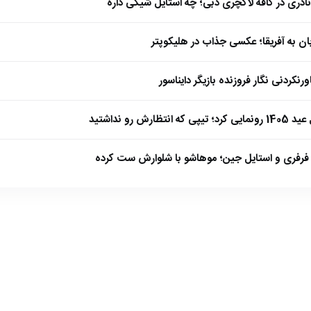
نادری در کافه لاکچری دبی؛ چه استایل شیکی داره
بان به آفریقا؛ عکسی جذاب در هلیکوپتر
نکردنی نگار فروزنده بازیگر دایناسور
ارش رو نداشتید
فرفری و استایل جین؛ موهاشو با شلوارش ست کرده