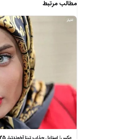
مطالب مرتبط
اخبار
عکس| استایل جذاب تینا آخوندتبار 25 ساله در کلانتری؛ سال 91