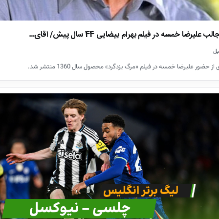
ب علیرضا خمسه در فیلم بهرام بیضایی 44 سال پیش/ اقای…
ز حضور علیرضا خمسه در فیلم «مرگ یزدگرد» محصول سال 1360 منتشر شد.