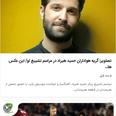
تصاویر| گریه هواداران حمید هیراد در مراسم تشییع او/ این عکس
ها…
۵ ماه قبل
مراسم تشییع پیکر حمید هیراد، آهنگساز و خواننده موسیقی پاپ، با حضور جمعی از
هنرمندان در قطعه هنرمندان…
اخبار
▶