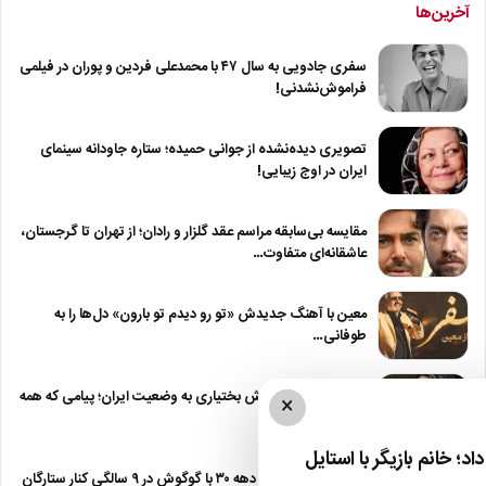
آخرین‌ها
سفری جادویی به سال ۴۷ با محمدعلی فردین و پوران در فیلمی
فراموش‌نشدنی!
تصویری دیده‌نشده از جوانی حمیده؛ ستاره جاودانه سینمای
ایران در اوج زیبایی!
مقایسه بی‌سابقه مراسم عقد گلزار و رادان؛ از تهران تا گرجستان،
عاشقانه‌ای متفاوت…
معین با آهنگ جدیدش «تو رو دیدم تو بارون» دل‌ها را به
طوفانی…
واکنش معنادار بهنوش بختیاری به وضعیت ایران؛ پیامی که همه
×
را به تامل…
د؛ خانم بازیگر با استایل
سفر شگفت‌انگیز به دهه ۳۰ با گوگوش در ۹ سالگی کنار ستارگان