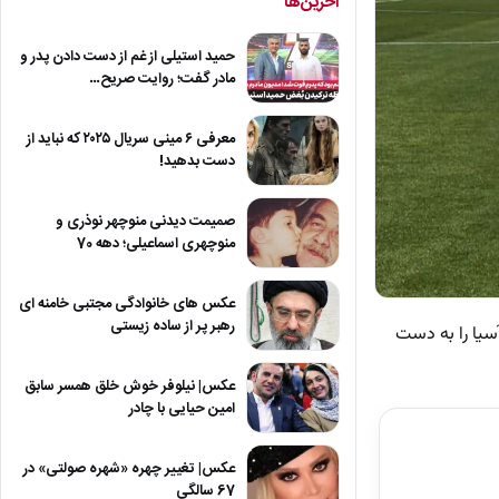
آخرین‌ها
حمید استیلی از غم از دست دادن پدر و
مادر گفت؛ روایت صریح…
معرفی ۶ مینی سریال ۲۰۲۵ که نباید از
دست بدهید!
صمیمت دیدنی منوچهر نوذری و
منوچهری اسماعیلی؛ دهه 70
عکس های خانوادگی مجتبی خامنه ای
رهبر پر از ساده زیستی
آسیا را به دست
عکس| نیلوفر خوش خلق همسر سابق
امین حیایی با چادر
عکس| تغییر چهره «شهره صولتی» در
67 سالگی