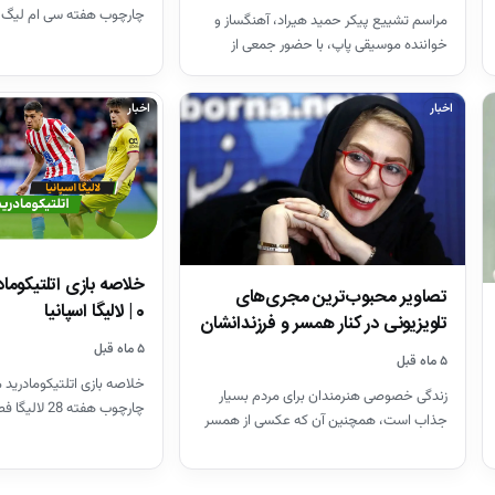
چارچوب هفته سی ام لیگ 
مراسم تشییع پیکر حمید هیراد، آهنگساز و
26-2025
خواننده موسیقی پاپ، با حضور جمعی از
هنرمندان در قطعه هنرمندان…
اخبار
اخبار
تصاویر محبوب‌ترین مجری‌های
0 | لالیگا اسپانیا
تلویزیونی در کنار همسر و فرزندانشان
+ بیوگرافی
۵ ماه قبل
۵ ماه قبل
خلاصه بازی اتلتیکومادرید م
زندگی خصوصی هنرمندان برای مردم بسیار
چارچوب هفته 28 لالیگا فصل 26-2025
جذاب است، همچنین آن که عکسی از همسر
آنان باشد که شما…