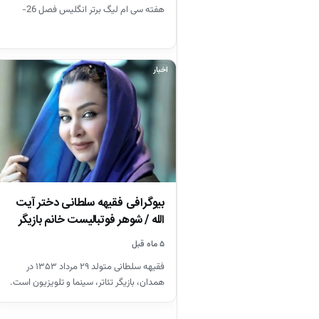
هفته سی ام لیگ برتر انگلیس فصل 26-
2025
اخبار
بیوگرافی فقیهه سلطانی دختر آیت
الله / شوهر فوتبالیست خانم بازیگر
را…
۵ ماه قبل
فقیهه سلطانی متولد ۲۹ مرداد ۱۳۵۳ در
همدان، بازیگر تئاتر، سینما و تلویزیون است.
سلطانی یک دورهٔ بازیگری…