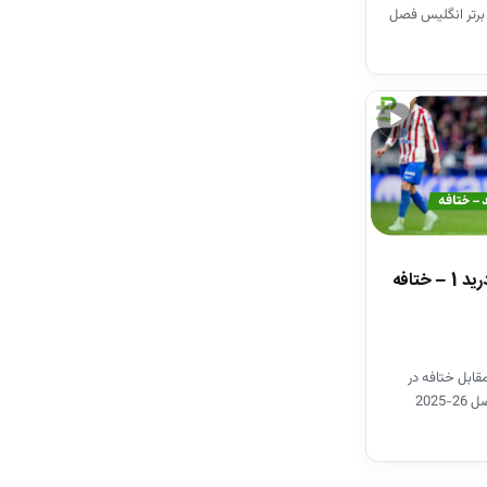
برتر انگلیس فصل
▶
خلاصه بازی اتلتیکومادرید 1 – ختافه
قابل ختافه در