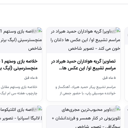
اخبار
اخبار
تصاویر| گریه هواداران حمید هیراد در
مراسم تشییع او/ این عکس ها…
منچسترسیتی (لیگ بر
۵ ماه قبل
۵ ماه قبل
مراسم تشییع پیکر حمید هیراد، آهنگساز و
خلاصه بازی وستهم مقابل 
خواننده موسیقی پاپ، با حضور جمعی از
چارچوب هفته سی ام لیگ 
هنرمندان در قطعه هنرمندان…
26-2025
اخبار
اخبار