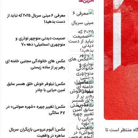
آخرین‌ها
معرفی ۶ مینی سریال ۲۰۲۵ که نباید از
دست بدهید!
صمیمت دیدنی منوچهر نوذری و
منوچهری اسماعیلی؛ دهه 70
عکس های خانوادگی مجتبی خامنه ای
رهبر پر از ساده زیستی
عکس| نیلوفر خوش خلق همسر سابق
امین حیایی با چادر
عکس| تغییر چهره «شهره صولتی» در
67 سالگی
حالا این باشگاه منتظر است تا
عکس| آلبوم عروسی بازیگران سریال
ساهره در واقعیت