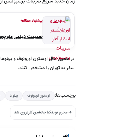
زمان جدید شروع تمرینات پرسپولیس از 
پیشنهاد مطالعه
صمیمت دیدنی منوچهر نو
در همین حال اوستون اورونوف و بیفوما 
سفر به تهران را مشخص کنند.
برچسب‌ها:
اوستون اورونوف
بیفوما
پ
→ محرم نویدکیا جانشين کارترون شد