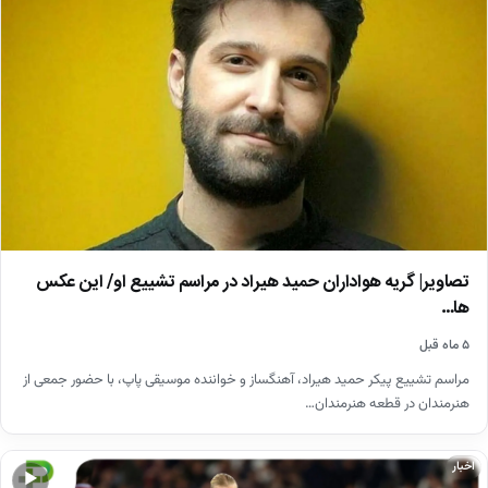
تصاویر| گریه هواداران حمید هیراد در مراسم تشییع او/ این عکس
ها…
۵ ماه قبل
مراسم تشییع پیکر حمید هیراد، آهنگساز و خواننده موسیقی پاپ، با حضور جمعی از
هنرمندان در قطعه هنرمندان…
اخبار
▶