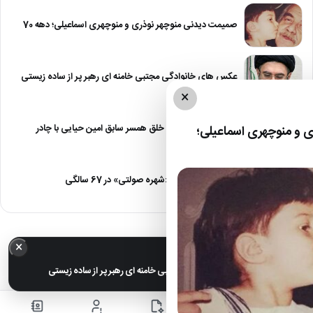
صمیمت دیدنی منوچهر نوذری و منوچهری اسماعیلی؛ دهه 70
عکس های خانوادگی مجتبی خامنه ای رهبر پر از ساده زیستی
×
عکس| نیلوفر خوش خلق همسر سابق امین حیایی با چادر
 و منوچهری اسماعیلی؛
عکس| تغییر چهره «شهره صولتی» در 67 سالگی
×
خبر مهم
عکس های خانوادگی مجتبی خامنه ای رهبر پر از ساده زیستی