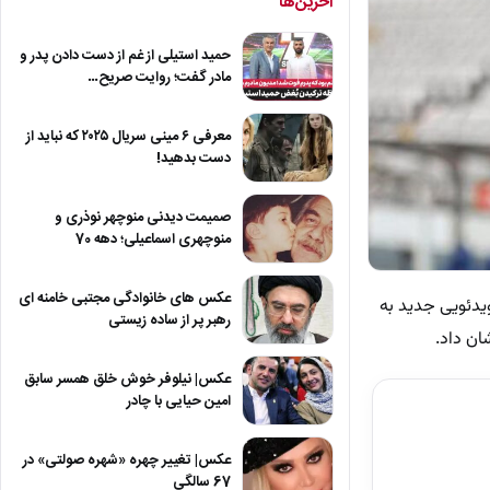
آخرین‌ها
حمید استیلی از غم از دست دادن پدر و
مادر گفت؛ روایت صریح…
معرفی ۶ مینی سریال ۲۰۲۵ که نباید از
دست بدهید!
صمیمت دیدنی منوچهر نوذری و
منوچهری اسماعیلی؛ دهه 70
عکس های خانوادگی مجتبی خامنه ای
ویدئویی جدید به
رهبر پر از ساده زیستی
ان داد.
عکس| نیلوفر خوش خلق همسر سابق
امین حیایی با چادر
عکس| تغییر چهره «شهره صولتی» در
67 سالگی