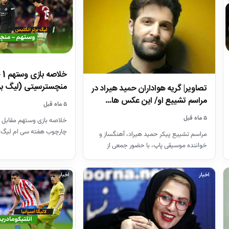
منچسترسیتی (لیگ بر
تصاویر| گریه هواداران حمید هیراد در
مراسم تشییع او/ این عکس ها…
۵ ماه قبل
۵ ماه قبل
خلاصه بازی وستهم مقابل 
چارچوب هفته سی ام لیگ 
مراسم تشییع پیکر حمید هیراد، آهنگساز و
26-2025
خواننده موسیقی پاپ، با حضور جمعی از
هنرمندان در قطعه هنرمندان…
اخبار
اخبار