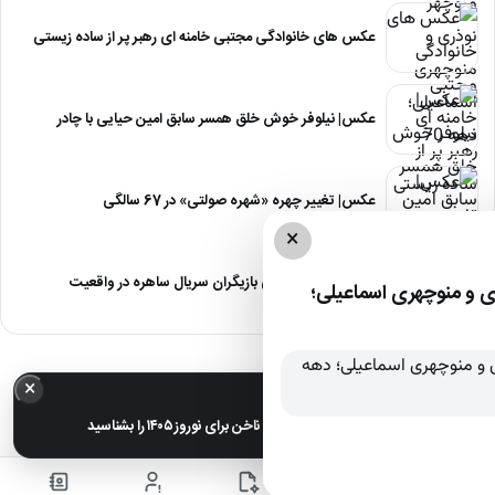
عکس های خانوادگی مجتبی خامنه ای رهبر پر از ساده زیستی
عکس| نیلوفر خوش خلق همسر سابق امین حیایی با چادر
عکس| تغییر چهره «شهره صولتی» در 67 سالگی
×
عکس| آلبوم عروسی بازیگران سریال ساهره در واقعیت
 و منوچهری اسماعیلی؛
×
خبر مهم
عکس| ترندترین طرح‌های ناخن برای نوروز ۱۴۰۵ را بشناسید