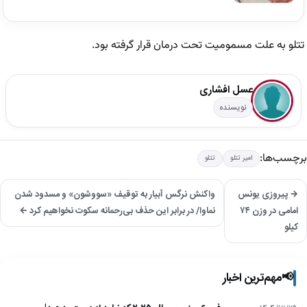
تتلو به علت مسمومیت تحت درمان قرار گرفته بود.
عسل افشاری
نویسنده
برچسب‌ها:
امیر تتلو
تتلو
→ پیروزی یونس
واکنش نرگس آبیار به توقیف «سووشون» و مسدود شدن
امامی در وزن ۷۴
نماوا/ در برابر این حذف بی‌رحمانه سکوت نخواهیم کرد ←
کیلو
📢
مهم‌ترین اخبار