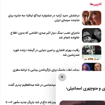
آخرین‌ها
درخشش «مرد آرام» در جشنواره ایماگو ایتالیا؛ سه جایزه برای
نماینده سینمای ایران
ماجرای نصب سنگ مزار اکبر عبدی؛ اقدامی که بدون اطلاع
خانواده انجام شد
رقابت بهرام افشاری و امین حیایی در گیشه؛ «زنده شور»
صدرنشین شد
رویای ایلان ماسک برای بازگرداندن بینایی با تراشه مغزی
×
درگیری شدید داود سیدعباسی در شاه عبدالعظیم؛ پدرم گفت
 و منوچهری اسماعیلی؛
طرف مُرد!
رقابت برای نقش جیمز باند داغ‌تر شد؛ بازیگر جدید مأمور ۰۰۷ تا