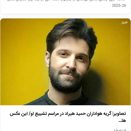
26-2025
اخبار
تصاویر| گریه هواداران حمید هیراد در مراسم تشییع او/ این عکس
ها…
۵ ماه قبل