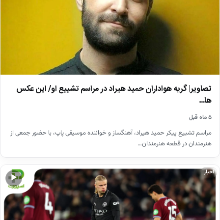
تصاویر| گریه هواداران حمید هیراد در مراسم تشییع او/ این عکس
ها…
۵ ماه قبل
مراسم تشییع پیکر حمید هیراد، آهنگساز و خواننده موسیقی پاپ، با حضور جمعی از
هنرمندان در قطعه هنرمندان…
اخبار
▶