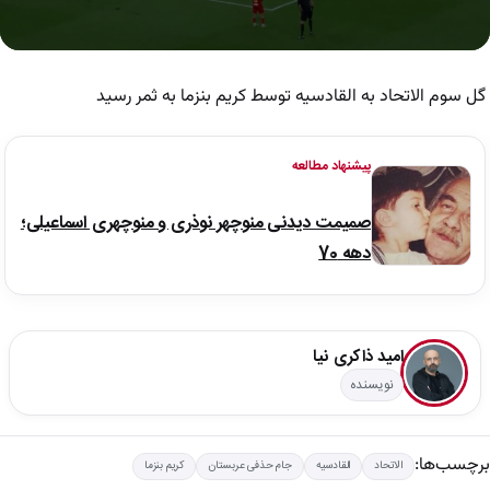
0
seconds
of
گل سوم الاتحاد به القادسیه توسط کریم بنزما به ثمر رسید
11
seconds
پیشنهاد مطالعه
صمیمت دیدنی منوچهر نوذری و منوچهری اسماعیلی؛
دهه 70
امید ذاکری نیا
نویسنده
برچسب‌ها:
الاتحاد
القادسیه
جام حذفی عربستان
کریم بنزما