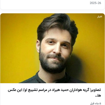
26-2025
اخبار
تصاویر| گریه هواداران حمید هیراد در مراسم تشییع او/ این عکس
ها…
۵ ماه قبل