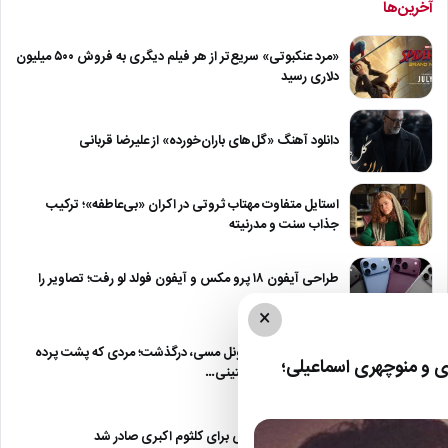
آخرین‌ها
«مرد عنکبوتی» سریع‌تر از هر فیلم دیگری به فروش ۵۰۰ میلیون
دلاری رسید
دانلود آهنگ «گل‌های باران‌خورده» از علیرضا قربانی
استایل متفاوت مهتاب ثروتی در اکران «بی‌عاطفه»؛ ترکیب
جذاب سنت و مدرنیته
طراحی آیفون ۱۸ پرو مکس و آیفون فولد لو رفت؛ تصاویر را
ببینید
×
خورخه مسی، پدر لیونل مسی، درگذشت؛ مردی که پشت پرده
 و منوچهری اسماعیلی؛
موفقیت ستاره آرژانتینی…
حکم ۱۰ فقره قصاص برای کلثوم اکبری صادر شد